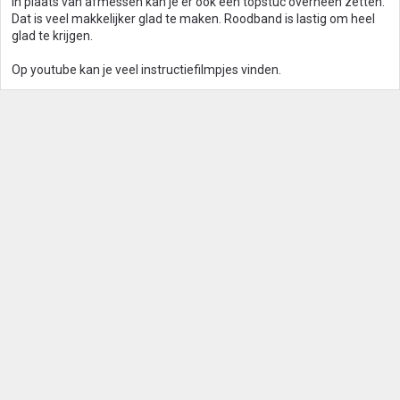
In plaats van afmessen kan je er ook een topstuc overheen zetten.
Dat is veel makkelijker glad te maken. Roodband is lastig om heel
glad te krijgen.
Op youtube kan je veel instructiefilmpjes vinden.