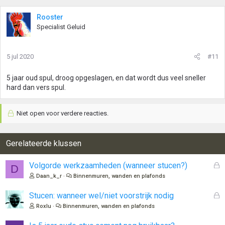
Rooster
Specialist Geluid
5 jul 2020
#11
5 jaar oud spul, droog opgeslagen, en dat wordt dus veel sneller
hard dan vers spul.
Niet open voor verdere reacties.
Gerelateerde klussen
G
Volgorde werkzaamheden (wanneer stucen?)
D
e
Daan_k_r
Binnenmuren, wanden en plafonds
s
l
G
Stucen: wanneer wel/niet voorstrijk nodig
o
e
Roxlu
Binnenmuren, wanden en plafonds
t
s
e
l