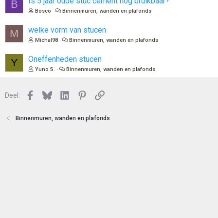
Is 5 jaar oude stuc cement nog bruikbaar?
B
n
o
Bosco
Binnenmuren, wanden en plafonds
t
e
welke vorm van stucen
M
n
Michal98
Binnenmuren, wanden en plafonds
Oneffenheden stucen
Y
Yuno S.
Binnenmuren, wanden en plafonds
Facebook
Bluesky
LinkedIn
Pinterest
Link
Deel:
Binnenmuren, wanden en plafonds