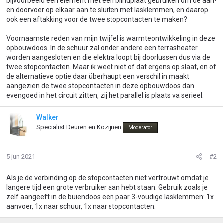
bijvoorbeeld een element met een blindplaat gebruiken om de aan-
en doorvoer op elkaar aan te sluiten met lasklemmen, en daarop
ook een aftakking voor de twee stopcontacten te maken?
Voornaamste reden van mijn twijfel is warmteontwikkeling in deze
opbouwdoos. In de schuur zal onder andere een terrasheater
worden aangesloten en die elektra loopt bij doorlussen dus via de
twee stopcontacten. Maar ik weet niet of dat ergens op slaat, en of
de alternatieve optie daar überhaupt een verschil in maakt
aangezien de twee stopcontacten in deze opbouwdoos dan
evengoed in het circuit zitten, zij het parallel is plaats va serieel.
Walker
Specialist Deuren en Kozijnen
Moderator
5 jun 2021
#2
Als je de verbinding op de stopcontacten niet vertrouwt omdat je
langere tijd een grote verbruiker aan hebt staan: Gebruik zoals je
zelf aangeeft in de buiendoos een paar 3-voudige lasklemmen: 1x
aanvoer, 1x naar schuur, 1x naar stopcontacten.