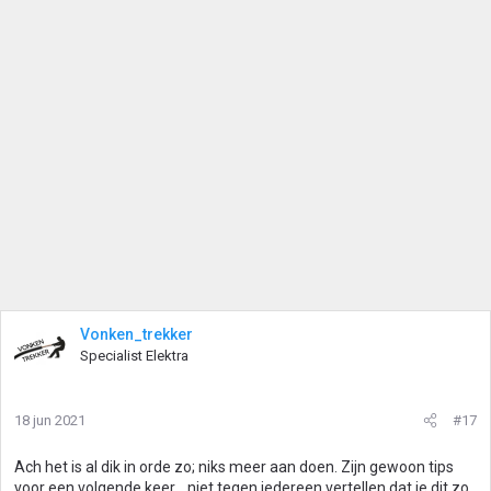
r
i
n
g
e
n
:
Vonken_trekker
Specialist Elektra
18 jun 2021
#17
Ach het is al dik in orde zo; niks meer aan doen. Zijn gewoon tips
voor een volgende keer... niet tegen iedereen vertellen dat je dit zo