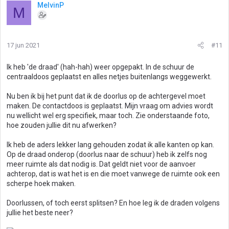
MelvinP
M
17 jun 2021
#11
Ik heb 'de draad' (hah-hah) weer opgepakt. In de schuur de
centraaldoos geplaatst en alles netjes buitenlangs weggewerkt.
Nu ben ik bij het punt dat ik de doorlus op de achtergevel moet
maken. De contactdoos is geplaatst. Mijn vraag om advies wordt
nu wellicht wel erg specifiek, maar toch. Zie onderstaande foto,
hoe zouden jullie dit nu afwerken?
Ik heb de aders lekker lang gehouden zodat ik alle kanten op kan.
Op de draad onderop (doorlus naar de schuur) heb ik zelfs nog
meer ruimte als dat nodig is. Dat geldt niet voor de aanvoer
achterop, dat is wat het is en die moet vanwege de ruimte ook een
scherpe hoek maken.
Doorlussen, of toch eerst splitsen? En hoe leg ik de draden volgens
jullie het beste neer?