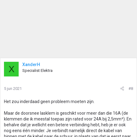
XanderH
X
Specialist Elektra
5 jun 2021
#8
Het zou inderdaad geen probleem moeten zijn.
Maar de doorsnee lasklem is geschikt voor meer dan die 16A (de
klemmen die ik meestal toepas zijn rated voor 24A bij 2,5mm²). En
behalve dat je wellicht een betere verbinding hebt, heb je er ook
nog eens één minder. Je verbindt namelijk direct de kabel van
binnen met de kabel naar de schuur, in plaats van dat je eerst naar