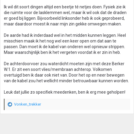
Ik wil dit soort dingen altijd een beetje té netjes doen. Fysiek zie ik
die ruimte voor de lasklemmen wel, maar ik wil ook dat de draden
er goed bij liggen. Bijvoorbeeld linksonder heb ik ook geprobeerd,
maar daardoor moest ik naar mijn zin gekke omwegen maken.
De aarde had ik inderdaad wel in het midden kunnen leggen. Heel
misschien maak ik het nog wel een keer open om dat aan te
passen. Dan moet ik de kabel van onderen wel opnieuw strippen.
Maar waarschijnlijk ben ik het vergeten voordat ik er zin in heb.
De achterdoorvoer zou waterdicht moeten zijn met deze Berker
W.1. Er zit een soort vlies/membraan achterop. Volkomen
overtuigd ben ik daar ook niet van. Door het op en neer bewegen
van de kabel zou het wellicht minder betrouwbaar kunnen worden.
Leuk dat jullie zo specifiek meedenken, ben ik erg mee geholpen!
Vonken_trekker
W
a
a
r
d
e