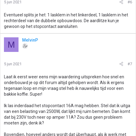
5 jun 2021
#6
Eventueel splits je het: 1 lasklem in het linkerdeel, 1 lasklem in het
rechterdeel van de dubbele opbouwdoos. De aardlitze kun je
gewoon op het stopcontact aansluiten.
MelvinP
M
5 jun 2021
#7
Laat ik eerst weer eens mijn waardering uitspreken hoe snel en
onderbouwd je op dit forum altijd geholpen wordt. Als ik ergens
tegenaan loop en mijn vraag stel heb ik nauwelijks tijd voor een
bakkie koffie. Super!
Ik las inderdaad het stopcontact 16A mag hebben. Stel dat ik uitga
van een belasting van 2500W, dat lijkt mij ruim bemeten. Dan komt
dat bij 230V toch neer op amper 11A? Zou dus geen probleem
moeten zijn, denk ik?
Bovendien, hoeveel anders wordt dat überhaupt, als ik werk met