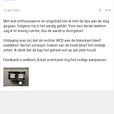
e
r
17 jun 2021
#13
i
n
g
Met wat enthousiasme en ongeduld ben ik met de tips aan de slag
e
gegaan. Volgens mij is het aardig gelukt. Voor een derde lasklem
n
zag ik te weinig ruimte, dus de aarde is doorgelust.
:
Uitdaging was (is) dat de rechter WCD aan de linkerkant bleef
losklikken. Na het scherper maken van de hoek bleef het redelijk
zitten. Ik denk dat de kap het geheel wel op zijn plek houdt.
Feedback is welkom, ik kan eventueel nog het nodige aanpassen.