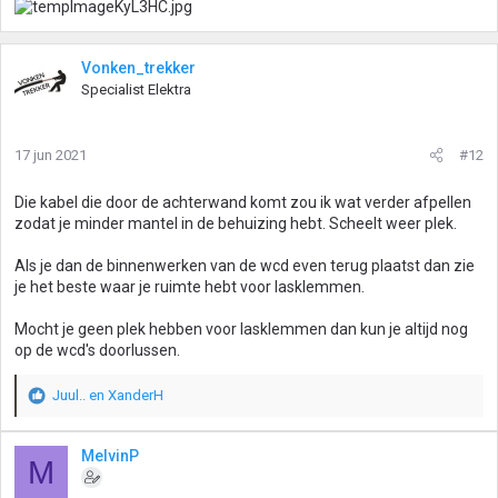
Vonken_trekker
Specialist Elektra
17 jun 2021
#12
Die kabel die door de achterwand komt zou ik wat verder afpellen
zodat je minder mantel in de behuizing hebt. Scheelt weer plek.
Als je dan de binnenwerken van de wcd even terug plaatst dan zie
je het beste waar je ruimte hebt voor lasklemmen.
Mocht je geen plek hebben voor lasklemmen dan kun je altijd nog
op de wcd's doorlussen.
Juul..
en
XanderH
W
a
a
MelvinP
M
r
d