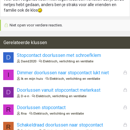
netjes hebt gedaan, anders ben je straks voor alle vrienden en
familie ook de klos
Niet open voor verdere reacties.
Gerelateerde klussen
Stopcontact doorlussen met schroefklem
D
David2020
Elektrisch, verlichting en ventilatie
G
Dimmer doorlussen naar stopcontact lukt niet
I
e
Ik en mijn huis
Elektrisch, verlichting en ventilatie
s
l
G
Doorlussen vanuit stopcontact meterkast
D
o
e
D-e-n
Elektrisch, verlichting en ventilatie
t
s
e
l
G
Doorlussen stopcontact
R
n
o
e
Rna
Elektrisch, verlichting en ventilatie
t
s
e
l
G
Schakeldraad doorlussen naar stopcontact
R
n
o
e