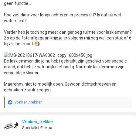
geen functie...
Hoe ziet die invoer langs achteren er precies uit? Is dat nu wel
waterdicht?
Verder heb je toch nog meer dan genoeg ruimte voor lasklemmen?
Zo op de foto afgegaan krijg je er volgens mij nog wel een stuk of 6
bij als het moet.
De lasklemmen die je nu hebt gebruikt zijn geschikt voor soepele
draad, dat heb je natuurlijk niet nodig. Normale lasklemmen zijn
weer ietsje kleiner.
Maarehm, niet te moeilijk doen. Gewoon dichtschroeven en
gebruiken zou ik zeggen.
Vonken_trekker
W
a
a
r
Vonken_trekker
d
Specialist Elektra
e