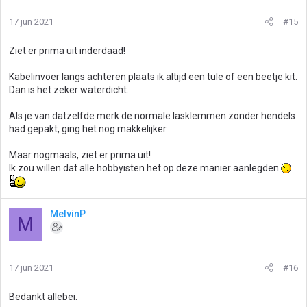
r
i
17 jun 2021
#15
n
g
Ziet er prima uit inderdaad!
e
n
Kabelinvoer langs achteren plaats ik altijd een tule of een beetje kit.
:
Dan is het zeker waterdicht.
Als je van datzelfde merk de normale lasklemmen zonder hendels
had gepakt, ging het nog makkelijker.
Maar nogmaals, ziet er prima uit!
Ik zou willen dat alle hobbyisten het op deze manier aanlegden
MelvinP
M
17 jun 2021
#16
Bedankt allebei.