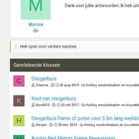
M
Dank voor jullie antwoorden. Ik heb ui
Morice
Niet open voor verdere reacties.
Gerelateerde klussen
Steigerbuis
C
Channa
23 aug 2019
Hobby, meubelmaken en bouwte
Kast van steigerbuis
K
Kerel010
22 okt 2017
Hobby, meubelmaken en bouwte
Steigerbuis frame of poten voor 5.5m lang werkb
H
Harger
20 dec 2014
Hobby, meubelmaken en bouwtek
Auping Bed Matras Frame Bevestiging