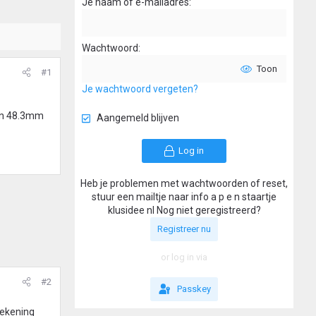
Je naam of e-mailadres
Wachtwoord
Toon
#1
Je wachtwoord vergeten?
een 48.3mm
Aangemeld blijven
Log in
Heb je problemen met wachtwoorden of reset,
stuur een mailtje naar info a p e n staartje
klusidee nl Nog niet geregistreerd?
Registreer nu
or log in via
#2
Passkey
tekening