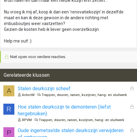
eruit halen en dan maar een nieuw kozijn erin zetten...
Nu vroeg ik mij af, koop ik dan een 'renovatiekozijn' in dezelfde
maat en kan ik deze gewoon in de andere richting met
imbusboutjes weer vastzetten?
Gezien de kosten heb ik liever geen overzetkozijn.
Help me out! :)
Niet open voor verdere reacties.
Gerelateerde klussen
G
Stalen deurkozijn scheef
A
e
AntonM
Trappen, deuren, ramen, kozijnen, hang- en sluitwerk
s
l
G
Hoe stalen deurkozijn te demonteren (liefst
R
o
e
hergebruiken)
t
s
RPVM
Trappen, deuren, ramen, kozijnen, hang- en sluitwerk
e
l
n
o
G
Oude ingemetselde stalen deurkozijn verwijderen
P
t
e