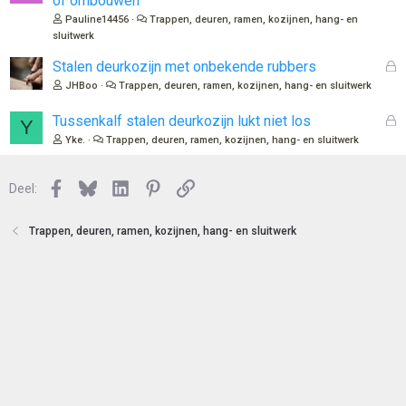
of ombouwen
e
s
Pauline14456
Trappen, deuren, ramen, kozijnen, hang- en
n
l
sluitwerk
o
t
G
Stalen deurkozijn met onbekende rubbers
e
e
JHBoo
Trappen, deuren, ramen, kozijnen, hang- en sluitwerk
n
s
l
G
Tussenkalf stalen deurkozijn lukt niet los
Y
o
e
Yke.
Trappen, deuren, ramen, kozijnen, hang- en sluitwerk
t
s
e
l
n
Facebook
Bluesky
LinkedIn
Pinterest
Link
o
Deel:
t
e
Trappen, deuren, ramen, kozijnen, hang- en sluitwerk
n