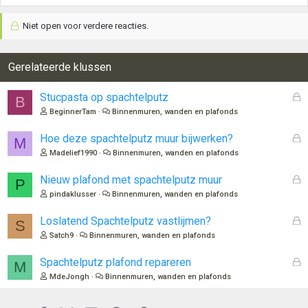
Niet open voor verdere reacties.
Gerelateerde klussen
G
Stucpasta op spachtelputz
B
e
BeginnerTam
Binnenmuren, wanden en plafonds
s
l
G
Hoe deze spachtelputz muur bijwerken?
M
o
e
Madelief1990
Binnenmuren, wanden en plafonds
t
s
e
l
G
Nieuw plafond met spachtelputz muur
P
n
o
e
pindaklusser
Binnenmuren, wanden en plafonds
t
s
e
l
G
Loslatend Spachtelputz vastlijmen?
S
n
o
e
Satch9
Binnenmuren, wanden en plafonds
t
s
e
l
G
Spachtelputz plafond repareren
M
n
o
e
MdeJongh
Binnenmuren, wanden en plafonds
t
s
e
l