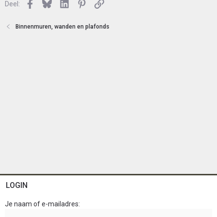
n
Facebook
Bluesky
LinkedIn
Pinterest
Link
o
Deel:
t
e
Binnenmuren, wanden en plafonds
n
LOGIN
Je naam of e-mailadres