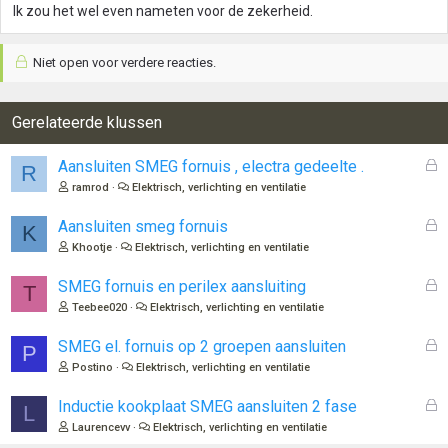
Ik zou het wel even nameten voor de zekerheid.
Niet open voor verdere reacties.
Gerelateerde klussen
G
Aansluiten SMEG fornuis , electra gedeelte .
R
e
ramrod
Elektrisch, verlichting en ventilatie
s
l
G
Aansluiten smeg fornuis
K
o
e
Khootje
Elektrisch, verlichting en ventilatie
t
s
e
l
G
SMEG fornuis en perilex aansluiting
T
n
o
e
Teebee020
Elektrisch, verlichting en ventilatie
t
s
e
l
G
SMEG el. fornuis op 2 groepen aansluiten
P
n
o
e
Postino
Elektrisch, verlichting en ventilatie
t
s
e
l
G
Inductie kookplaat SMEG aansluiten 2 fase
L
n
o
e
Laurencevv
Elektrisch, verlichting en ventilatie
t
s