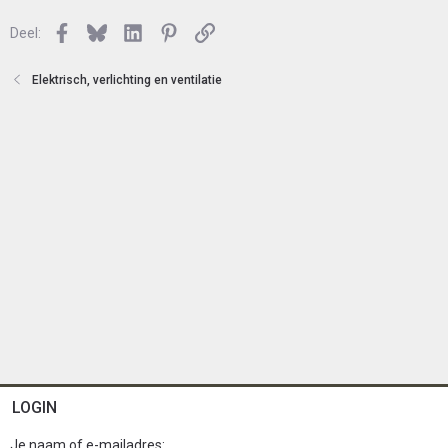
e
l
n
Facebook
Bluesky
LinkedIn
Pinterest
Link
o
Deel:
t
e
Elektrisch, verlichting en ventilatie
n
LOGIN
Je naam of e-mailadres