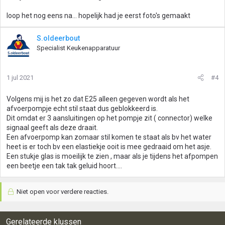
n
loop het nog eens na... hopelijk had je eerst foto's gemaakt
:
S.oldeerbout
Specialist Keukenapparatuur
1 jul 2021
#4
Volgens mij is het zo dat E25 alleen gegeven wordt als het
afvoerpompje echt stil staat dus geblokkeerd is.
Dit omdat er 3 aansluitingen op het pompje zit ( connector) welke
signaal geeft als deze draait.
Een afvoerpomp kan zomaar stil komen te staat als bv het water
heet is er toch bv een elastiekje ooit is mee gedraaid om het asje.
Een stukje glas is moeilijk te zien , maar als je tijdens het afpompen
een beetje een tak tak geluid hoort....
Niet open voor verdere reacties.
Gerelateerde klussen