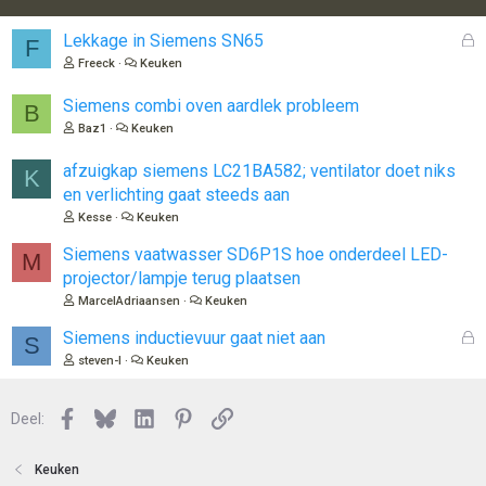
G
Lekkage in Siemens SN65
F
e
Freeck
Keuken
s
l
Siemens combi oven aardlek probleem
B
o
Baz1
Keuken
t
e
afzuigkap siemens LC21BA582; ventilator doet niks
K
n
en verlichting gaat steeds aan
Kesse
Keuken
Siemens vaatwasser SD6P1S hoe onderdeel LED-
M
projector/lampje terug plaatsen
MarcelAdriaansen
Keuken
G
Siemens inductievuur gaat niet aan
S
e
steven-l
Keuken
s
l
Facebook
Bluesky
LinkedIn
Pinterest
Link
o
Deel:
t
e
Keuken
n