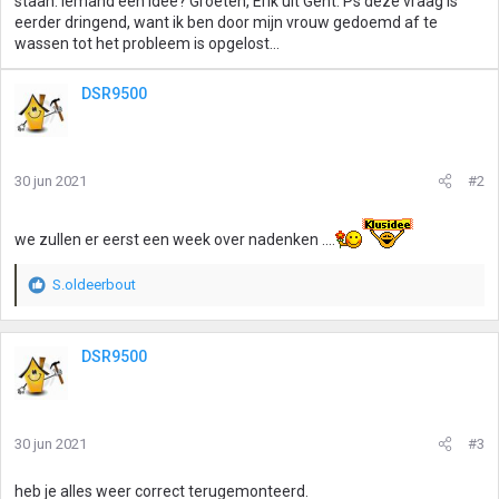
staan. Iemand een idee? Groeten, Erik uit Gent. Ps deze vraag is
eerder dringend, want ik ben door mijn vrouw gedoemd af te
wassen tot het probleem is opgelost...
DSR9500
30 jun 2021
#2
we zullen er eerst een week over nadenken ....
S.oldeerbout
W
a
a
r
DSR9500
d
e
r
i
30 jun 2021
#3
n
g
heb je alles weer correct terugemonteerd.
e