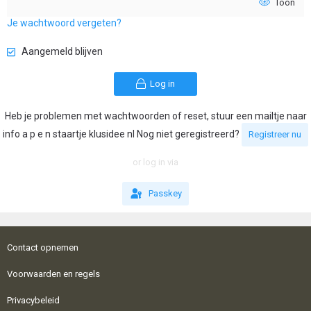
Toon
Je wachtwoord vergeten?
Aangemeld blijven
Log in
Heb je problemen met wachtwoorden of reset, stuur een mailtje naar
info a p e n staartje klusidee nl Nog niet geregistreerd?
Registreer nu
or log in via
Passkey
Contact opnemen
Voorwaarden en regels
Privacybeleid