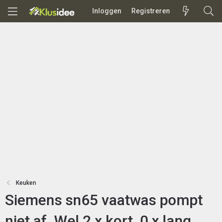
Inloggen
Registreren
Keuken
Siemens sn65 vaatwas pompt
niet af. Wel 2 x kort, 0 x lang