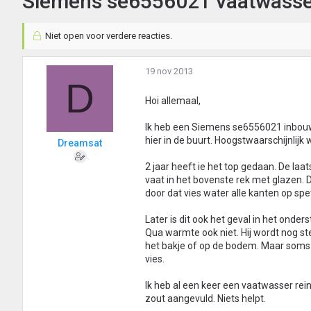
Siemens se6556021 vaatwasser 
Niet open voor verdere reacties.
19 nov 2013
D
Hoi allemaal,
Ik heb een Siemens se6556021 inbouw 
hier in de buurt. Hoogstwaarschijnli
Dreamsat
2 jaar heeft ie het top gedaan. De la
vaat in het bovenste rek met glazen. 
door dat vies water alle kanten op spe
Later is dit ook het geval in het onder
Qua warmte ook niet. Hij wordt nog ste
het bakje of op de bodem. Maar soms l
vies.
Ik heb al een keer een vaatwasser rein
zout aangevuld. Niets helpt.