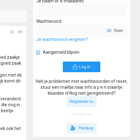
Je naam of e-mailadres
Wachtwoord
Toon
#1
Je wachtwoord vergeten?
Aangemeld blijven
oed zaakje
tgoed zaak.
Log in
begon met de
jk komt dit
Heb je problemen met wachtwoorden of reset,
stuur een mailtje naar info a p e n staartje
klusidee nl Nog niet geregistreerd?
s veranderd.
Registreer nu
 die nog in
 beetje
or log in via
Passkey
heb ook het