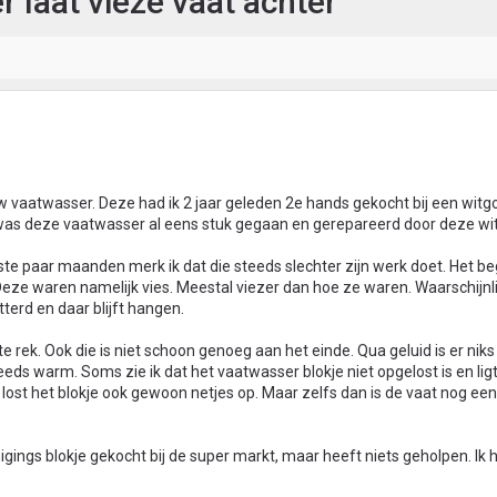
laat vieze vaat achter
vaatwasser. Deze had ik 2 jaar geleden 2e hands gekocht bij een witg
jk was deze vaatwasser al eens stuk gegaan en gerepareerd door deze wi
atste paar maanden merk ik dat die steeds slechter zijn werk doet. Het 
Deze waren namelijk vies. Meestal viezer dan hoe ze waren. Waarschijnli
tterd en daar blijft hangen.
ste rek. Ook die is niet schoon genoeg aan het einde. Qua geluid is er nik
eds warm. Soms zie ik dat het vaatwasser blokje niet opgelost is en ligt
ost het blokje ook gewoon netjes op. Maar zelfs dan is de vaat nog een
igings blokje gekocht bij de super markt, maar heeft niets geholpen. Ik 