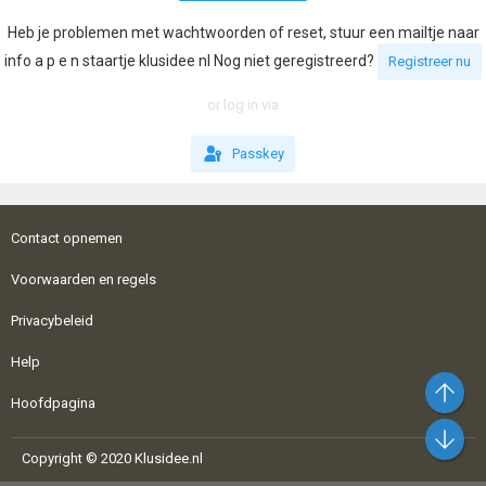
Heb je problemen met wachtwoorden of reset, stuur een mailtje naar
info a p e n staartje klusidee nl Nog niet geregistreerd?
Registreer nu
or log in via
Passkey
Contact opnemen
Voorwaarden en regels
Privacybeleid
Help
Bo
Hoofdpagina
On
Copyright © 2020 Klusidee.nl