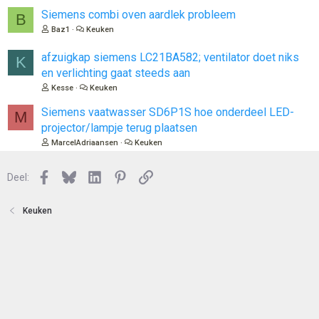
n
o
Siemens combi oven aardlek probleem
B
t
Baz1
Keuken
e
n
afzuigkap siemens LC21BA582; ventilator doet niks
K
en verlichting gaat steeds aan
Kesse
Keuken
Siemens vaatwasser SD6P1S hoe onderdeel LED-
M
projector/lampje terug plaatsen
MarcelAdriaansen
Keuken
Facebook
Bluesky
LinkedIn
Pinterest
Link
Deel:
Keuken