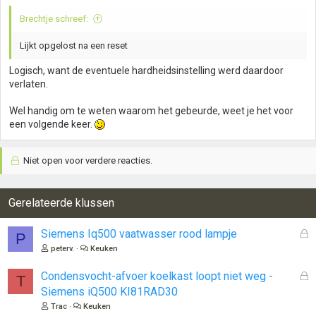
Brechtje schreef:
Lijkt opgelost na een reset
Logisch, want de eventuele hardheidsinstelling werd daardoor
verlaten.
Wel handig om te weten waarom het gebeurde, weet je het voor
een volgende keer.
Niet open voor verdere reacties.
Gerelateerde klussen
G
Siemens Iq500 vaatwasser rood lampje
P
e
peterv.
Keuken
s
l
G
Condensvocht-afvoer koelkast loopt niet weg -
T
o
e
Siemens iQ500 KI81RAD30
t
s
Trac
Keuken
e
l