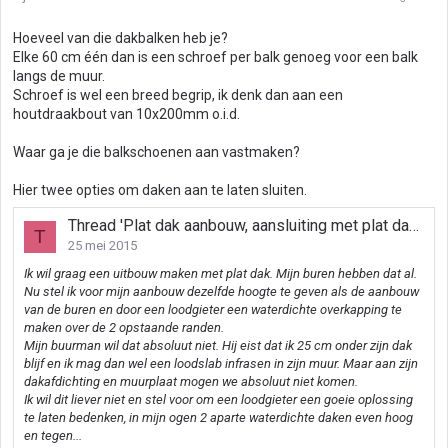
Hoeveel van die dakbalken heb je?
Elke 60 cm één dan is een schroef per balk genoeg voor een balk
langs de muur.
Schroef is wel een breed begrip, ik denk dan aan een
houtdraakbout van 10x200mm o.i.d.
Waar ga je die balkschoenen aan vastmaken?
Hier twee opties om daken aan te laten sluiten.
Thread 'Plat dak aanbouw, aansluiting met plat dak buren'
T
25 mei 2015
Ik wil graag een uitbouw maken met plat dak. Mijn buren hebben dat al.
Nu stel ik voor mijn aanbouw dezelfde hoogte te geven als de aanbouw
van de buren en door een loodgieter een waterdichte overkapping te
maken over de 2 opstaande randen.
Mijn buurman wil dat absoluut niet. Hij eist dat ik 25 cm onder zijn dak
blijf en ik mag dan wel een loodslab infrasen in zijn muur. Maar aan zijn
dakafdichting en muurplaat mogen we absoluut niet komen.
Ik wil dit liever niet en stel voor om een loodgieter een goeie oplossing
te laten bedenken, in mijn ogen 2 aparte waterdichte daken even hoog
en tegen...