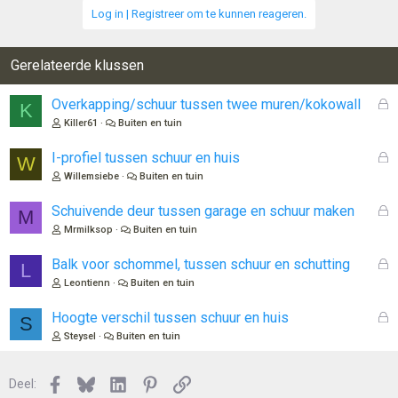
Log in | Registreer om te kunnen reageren.
Gerelateerde klussen
G
Overkapping/schuur tussen twee muren/kokowall
K
e
Killer61
Buiten en tuin
s
l
G
I-profiel tussen schuur en huis
W
o
e
Willemsiebe
Buiten en tuin
t
s
e
l
G
Schuivende deur tussen garage en schuur maken
M
n
o
e
Mrmilksop
Buiten en tuin
t
s
e
l
G
Balk voor schommel, tussen schuur en schutting
L
n
o
e
Leontienn
Buiten en tuin
t
s
e
l
G
Hoogte verschil tussen schuur en huis
S
n
o
e
Steysel
Buiten en tuin
t
s
e
l
n
Facebook
Bluesky
LinkedIn
Pinterest
Link
o
Deel: