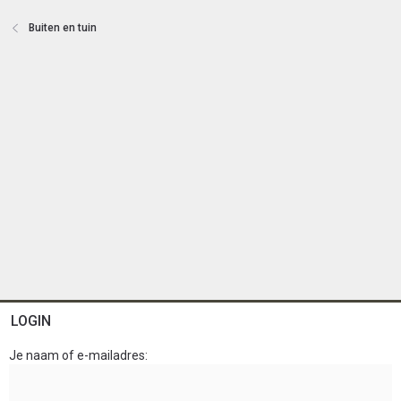
t
e
Buiten en tuin
n
LOGIN
Je naam of e-mailadres