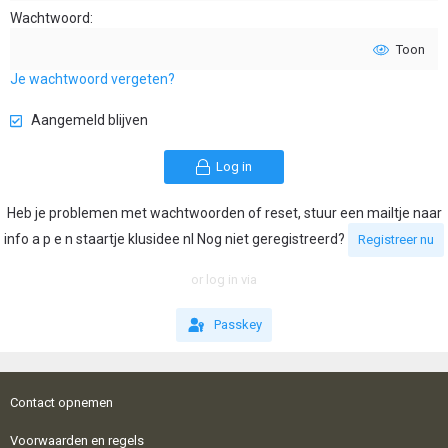
Wachtwoord
Toon
Je wachtwoord vergeten?
Aangemeld blijven
Log in
Heb je problemen met wachtwoorden of reset, stuur een mailtje naar
info a p e n staartje klusidee nl Nog niet geregistreerd?
Registreer nu
or log in via
Passkey
Contact opnemen
Voorwaarden en regels