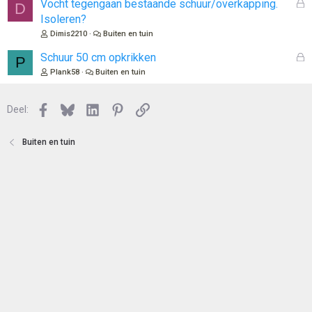
G
Vocht tegengaan bestaande schuur/overkapping.
D
e
Isoleren?
s
Dimis2210
Buiten en tuin
l
o
G
Schuur 50 cm opkrikken
P
t
e
Plank58
Buiten en tuin
e
s
n
l
Facebook
Bluesky
LinkedIn
Pinterest
Link
o
Deel:
t
e
Buiten en tuin
n