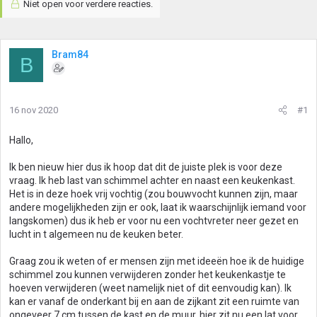
Niet open voor verdere reacties.
Bram84
B
16 nov 2020
#1
Hallo,
Ik ben nieuw hier dus ik hoop dat dit de juiste plek is voor deze
vraag. Ik heb last van schimmel achter en naast een keukenkast.
Het is in deze hoek vrij vochtig (zou bouwvocht kunnen zijn, maar
andere mogelijkheden zijn er ook, laat ik waarschijnlijk iemand voor
langskomen) dus ik heb er voor nu een vochtvreter neer gezet en
lucht in t algemeen nu de keuken beter.
Graag zou ik weten of er mensen zijn met ideeën hoe ik de huidige
schimmel zou kunnen verwijderen zonder het keukenkastje te
hoeven verwijderen (weet namelijk niet of dit eenvoudig kan). Ik
kan er vanaf de onderkant bij en aan de zijkant zit een ruimte van
ongeveer 7 cm tussen de kast en de muur, hier zit nu een lat voor,