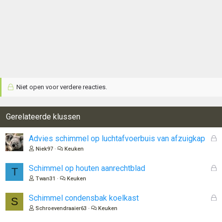
Niet open voor verdere reacties.
Gerelateerde klussen
G
Advies schimmel op luchtafvoerbuis van afzuigkap
e
Niek97
Keuken
s
l
G
Schimmel op houten aanrechtblad
T
o
e
Twan31
Keuken
t
s
e
l
G
Schimmel condensbak koelkast
S
n
o
e
Schroevendraaier63
Keuken
t
s