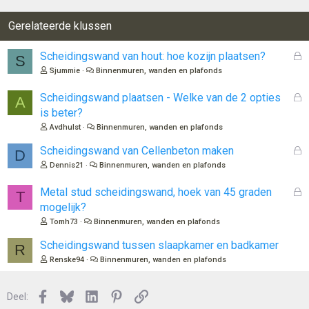
Gerelateerde klussen
G
Scheidingswand van hout: hoe kozijn plaatsen?
S
e
Sjummie
Binnenmuren, wanden en plafonds
s
l
G
Scheidingswand plaatsen - Welke van de 2 opties
A
o
e
is beter?
t
s
Avdhulst
Binnenmuren, wanden en plafonds
e
l
n
o
G
Scheidingswand van Cellenbeton maken
D
t
e
Dennis21
Binnenmuren, wanden en plafonds
e
s
n
l
G
Metal stud scheidingswand, hoek van 45 graden
T
o
e
mogelijk?
t
s
Tomh73
Binnenmuren, wanden en plafonds
e
l
n
o
Scheidingswand tussen slaapkamer en badkamer
R
t
Renske94
Binnenmuren, wanden en plafonds
e
n
Facebook
Bluesky
LinkedIn
Pinterest
Link
Deel: