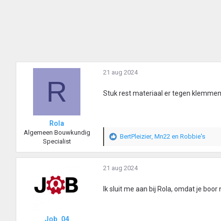
21 aug 2024
R
Stuk rest materiaal er tegen klemmen 
Rola
Algemeen Bouwkundig
BertPleizier
,
Mn22
en
Robbie's
W
Specialist
a
a
r
21 aug 2024
d
e
Ik sluit me aan bij Rola, omdat je boor
r
i
n
Job_04
g