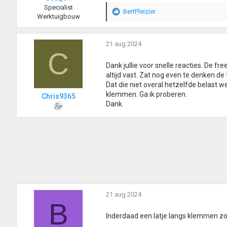
Specialist
e
BertPleizier
W
Werktuigbouw
n
a
:
a
r
21 aug 2024
C
d
e
Dank jullie voor snelle reacties. De fr
r
altijd vast. Zat nog even te denken d
i
Dat die niet overal hetzelfde belast 
n
klemmen. Ga ik proberen.
Chris9365
g
Dank.
e
n
:
21 aug 2024
B
Inderdaad een latje langs klemmen zo