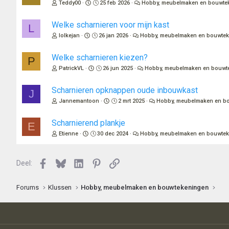
Teddy00
25 feb 2026
Hobby, meubelmaken en bouwte
Welke scharnieren voor mijn kast
L
lolkejan
26 jan 2026
Hobby, meubelmaken en bouwte
Welke scharnieren kiezen?
P
PatrickVL
26 jun 2025
Hobby, meubelmaken en bouwt
Scharnieren opknappen oude inbouwkast
J
Jannemantoon
2 mrt 2025
Hobby, meubelmaken en b
Scharnierend plankje
E
Etienne
30 dec 2024
Hobby, meubelmaken en bouwte
Facebook
Bluesky
LinkedIn
Pinterest
Link
Deel:
Forums
Klussen
Hobby, meubelmaken en bouwtekeningen