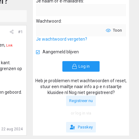
l?
Je naam of e-mailadres
Wachtwoord
Toon
#1
Je wachtwoord vergeten?
en,
Link
Aangemeld blijven
 kant.
Log in
egrenzen op
Heb je problemen met wachtwoorden of reset,
stuur een mailtje naar info a p e n staartje
en geboord.
klusidee nl Nog niet geregistreerd?
Registreer nu
or log in via
Passkey
:
22 aug 2024