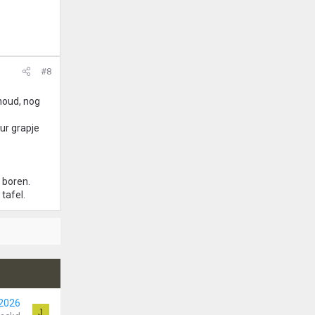
#8
 houd, nog
ur grapje
 boren.
tafel.
 2026
J