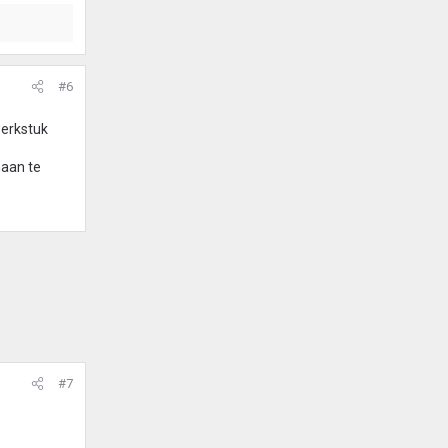
#6
werkstuk
naan te
#7