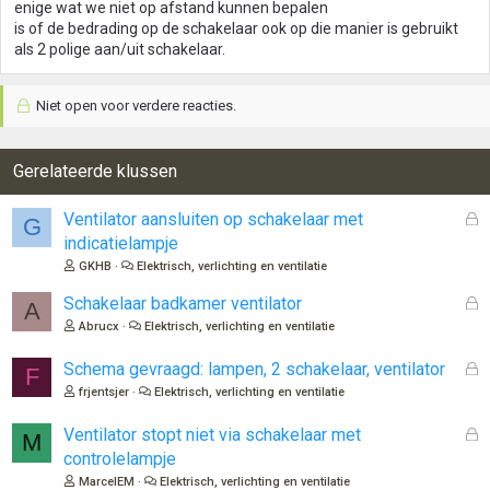
enige wat we niet op afstand kunnen bepalen
is of de bedrading op de schakelaar ook op die manier is gebruikt
als 2 polige aan/uit schakelaar.
Niet open voor verdere reacties.
Gerelateerde klussen
G
Ventilator aansluiten op schakelaar met
G
e
indicatielampje
s
GKHB
Elektrisch, verlichting en ventilatie
l
o
G
Schakelaar badkamer ventilator
A
t
e
Abrucx
Elektrisch, verlichting en ventilatie
e
s
n
l
G
Schema gevraagd: lampen, 2 schakelaar, ventilator
F
o
e
frjentsjer
Elektrisch, verlichting en ventilatie
t
s
e
l
G
Ventilator stopt niet via schakelaar met
M
n
o
e
controlelampje
t
s
MarcelEM
Elektrisch, verlichting en ventilatie