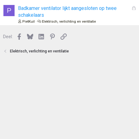
e
l
n
o
G
Badkamer ventilator lijkt aangesloten op twee
P
t
e
schakelaars
e
s
PietKuil
Elektrisch, verlichting en ventilatie
n
l
o
Facebook
Bluesky
LinkedIn
Pinterest
Link
Deel:
t
e
n
Elektrisch, verlichting en ventilatie