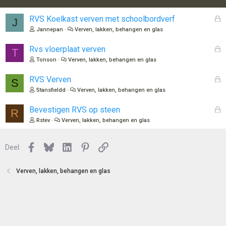
G
RVS Koelkast verven met schoolbordverf
J
e
Jannepan
Verven, lakken, behangen en glas
s
l
G
Rvs vloerplaat verven
T
o
e
Tonson
Verven, lakken, behangen en glas
t
s
e
l
G
RVS Verven
S
n
o
e
Stansfieldd
Verven, lakken, behangen en glas
t
s
e
l
G
Bevestigen RVS op steen
R
n
o
e
Rstev
Verven, lakken, behangen en glas
t
s
e
l
n
Facebook
Bluesky
LinkedIn
Pinterest
Link
o
Deel:
t
e
Verven, lakken, behangen en glas
n