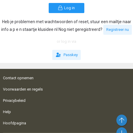
Log in
Heb je problemen met wachtwoorden of reset, stuur een mailtje naar
info a p e n staartje klusidee nl Nog niet geregistreerd?
Registreer nu
or log in via
Passkey
Contact opnemen
Voorwaarden en regels
Privacybeleid
Help
Bo
Hoofdpagina
On