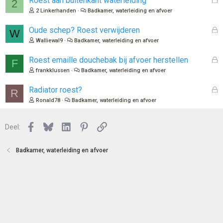
Roest aan buitenkant waterleiding
2
o
e
2 Linkerhanden
Badkamer, waterleiding en afvoer
t
s
e
l
G
Oude schep? Roest verwijderen
W
n
o
e
Walliewal9
Badkamer, waterleiding en afvoer
t
s
e
l
G
Roest emaille douchebak bij afvoer herstellen
F
n
o
e
frankklussen
Badkamer, waterleiding en afvoer
t
s
e
l
G
Radiator roest?
R
n
o
e
Ronald78
Badkamer, waterleiding en afvoer
t
s
e
l
n
Facebook
Bluesky
LinkedIn
Pinterest
Link
o
Deel:
t
e
Badkamer, waterleiding en afvoer
n