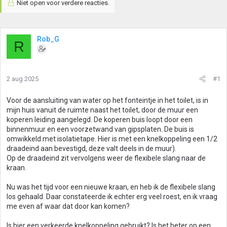
Niet open voor verdere reacties.
Rob_G
R
2 aug 2025
#1
Voor de aansluiting van water op het fonteintje in het toilet, is in
mijn huis vanuit de ruimte naast het toilet, door de muur een
koperen leiding aangelegd. De koperen buis loopt door een
binnenmuur en een voorzetwand van gipsplaten. De buis is
omwikkeld met isolatietape. Hier is met een knelkoppeling een 1/2
draadeind aan bevestigd, deze valt deels in de muur).
Op de draadeind zit vervolgens weer de flexibele slang naar de
kraan.
Nu was het tijd voor een nieuwe kraan, en heb ik de flexibele slang
los gehaald. Daar constateerde ik echter erg veel roest, en ik vraag
me even af waar dat door kan komen?
Is hier een verkeerde knelkoppeling gebruikt? Is het beter op een