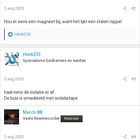
2 aug 2025
#2
Hou er eens een magneet bij, want het lijkt een stalen nippel.
Henk253
W
a
a
r
Henk253
d
Specialisme badkamers en sanitair
e
r
i
2 aug 2025
#3
n
g
haal eens de isolatie er af.
e
De buis is omwikkeld met isolatietape
n
:
Marcn.88
Vaste Beantwoorder
Moderator
2 aug 2025
#4