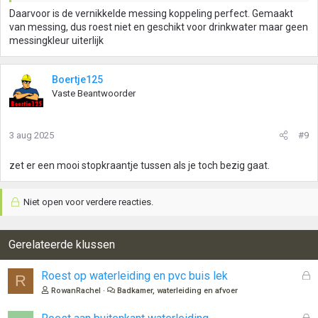
Daarvoor is de vernikkelde messing koppeling perfect. Gemaakt
van messing, dus roest niet en geschikt voor drinkwater maar geen
messingkleur uiterlijk
Boertje125
Vaste Beantwoorder
3 aug 2025
#9
zet er een mooi stopkraantje tussen als je toch bezig gaat.
Niet open voor verdere reacties.
Gerelateerde klussen
G
Roest op waterleiding en pvc buis lek
R
e
RowanRachel
Badkamer, waterleiding en afvoer
s
l
G