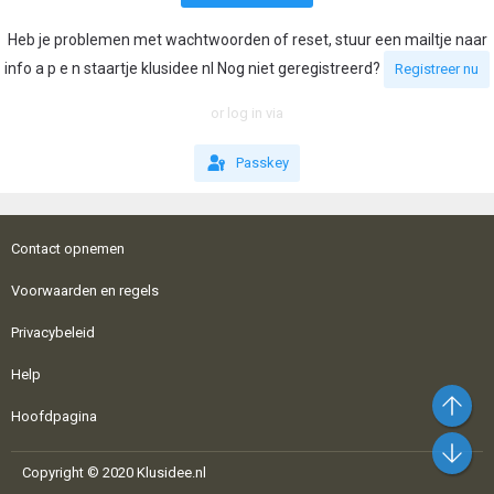
Heb je problemen met wachtwoorden of reset, stuur een mailtje naar
info a p e n staartje klusidee nl Nog niet geregistreerd?
Registreer nu
or log in via
Passkey
Contact opnemen
Voorwaarden en regels
Privacybeleid
Help
Bo
Hoofdpagina
On
Copyright © 2020 Klusidee.nl