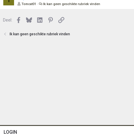
n
o
e
Tomcat01
Ik kan geen geschikte rubriek vinden
t
s
e
l
n
Facebook
Bluesky
LinkedIn
Pinterest
Link
o
Deel:
t
e
Ik kan geen geschikte rubriek vinden
n
LOGIN