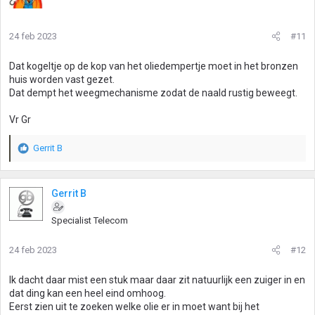
24 feb 2023
#11
Dat kogeltje op de kop van het oliedempertje moet in het bronzen
huis worden vast gezet.
Dat dempt het weegmechanisme zodat de naald rustig beweegt.
Vr Gr
Gerrit B
W
a
a
r
Gerrit B
d
e
Specialist Telecom
r
i
24 feb 2023
#12
n
g
Ik dacht daar mist een stuk maar daar zit natuurlijk een zuiger in en
e
n
dat ding kan een heel eind omhoog.
:
Eerst zien uit te zoeken welke olie er in moet want bij het