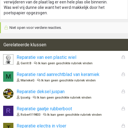
verwijderen van de plaat lag er een hele plas olie binnenin.
Was wel vrij dunne olie want het werd makkelijk door het
poetspapier opgezogen.
Niet open voor verdere reacties.
Gerelateerde klussen
G
Reparatie van een plastic wiel
e
Gerrit B
Ik kan geen geschikte rubriek vinden
s
l
G
Reparatie rand aanrechtblad van keramiek
M
o
e
MariekeG
Ik kan geen geschikte rubriek vinden
t
s
e
l
G
Reparatie deksel juspan
n
o
e
Ijsselg
Ik kan geen geschikte rubriek vinden
t
s
e
l
G
Reparatie gaatje rubberboot
R
n
o
e
Robert119833
Ik kan geen geschikte rubriek vinden
t
s
e
l
G
Reparatie electra in vloer
T