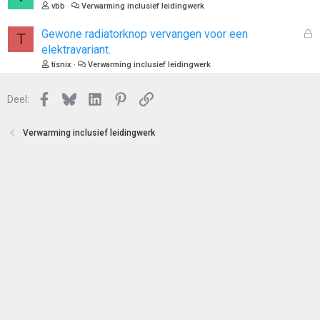
t
e
vbb
Verwarming inclusief leidingwerk
e
s
n
l
G
Gewone radiatorknop vervangen voor een
T
o
e
elektravariant.
t
s
tisnix
Verwarming inclusief leidingwerk
e
l
n
o
Facebook
Bluesky
LinkedIn
Pinterest
Link
Deel:
t
e
n
Verwarming inclusief leidingwerk