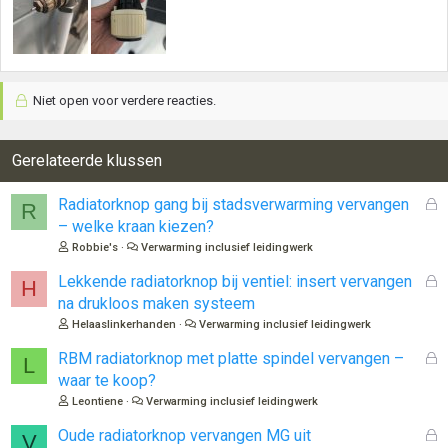
Niet open voor verdere reacties.
Gerelateerde klussen
G
Radiatorknop gang bij stadsverwarming vervangen
R
e
– welke kraan kiezen?
s
Robbie's
Verwarming inclusief leidingwerk
l
o
G
Lekkende radiatorknop bij ventiel: insert vervangen
H
t
e
na drukloos maken systeem
e
s
Helaaslinkerhanden
Verwarming inclusief leidingwerk
n
l
o
G
RBM radiatorknop met platte spindel vervangen –
L
t
e
waar te koop?
e
s
Leontiene
Verwarming inclusief leidingwerk
n
l
o
G
Oude radiatorknop vervangen MG uit
V