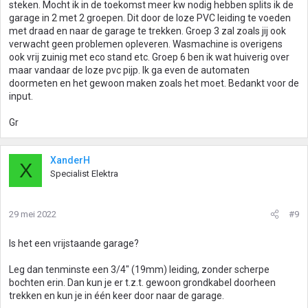
steken. Mocht ik in de toekomst meer kw nodig hebben splits ik de
garage in 2 met 2 groepen. Dit door de loze PVC leiding te voeden
met draad en naar de garage te trekken. Groep 3 zal zoals jij ook
verwacht geen problemen opleveren. Wasmachine is overigens
ook vrij zuinig met eco stand etc. Groep 6 ben ik wat huiverig over
maar vandaar de loze pvc pijp. Ik ga even de automaten
doormeten en het gewoon maken zoals het moet. Bedankt voor de
input.
Gr
XanderH
X
Specialist Elektra
29 mei 2022
#9
Is het een vrijstaande garage?
Leg dan tenminste een 3/4" (19mm) leiding, zonder scherpe
bochten erin. Dan kun je er t.z.t. gewoon grondkabel doorheen
trekken en kun je in één keer door naar de garage.