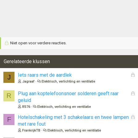
Niet open voor verdere reacties.
Gerelateerde klussen
G
Iets raars met de aardlek
J
e
Jagraaf
Elektrisch, verlichting en ventilatie
s
l
G
Plug aan koptelefoonsnoer solderen geeft raar
R
o
e
geluid
t
s
RS76
Elektrisch, verlichting en ventilatie
e
l
n
o
G
Hotelschakeling met 3 schakelaars en twee lampen
F
t
e
met rare fout
e
s
FrankrijkTB
Elektrisch, verlichting en ventilatie
n
l