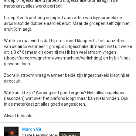
Groep 6 ingeschakeld (Groep 3 uitgeschakeld/omlaag) in de
meterkast, alles werkt perfect.
Groep 3 en 6 omhoog en bij het aanzetten van bijvoorbeeld de
airco klapt de dubbele aardlek eruit. Maar de groepen zelf zijn niet
eruit (omlaag).
Wat ik zo raar vind is dat hij eruit moet klappen bij het aanzetten
van de airco wanneer 1 groep is uitgeschakeld(maakt niet uit welke
dit is 3 of 6) maar dit doet hij niet ik kan veel stroom vragen
(droger/airco/magnetron/wasmachine/verlichting) en hij blijft het
gewoon doen.
Zodra ik stroom vraag wanneer beide zijn ingeschakeld klapt hij er
direct uit.
Wat kan dit zijn? Aarding niet goed ergens? Heb alles nagelopen
(lasdozen) wat over het plafond loopt maar kan niets vinden. Ook
in de meterkast zit alles goed aangesloten.
Alvast bedankt
Marcn.88
Vaste Beantwoorder
Moderator