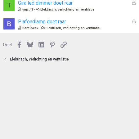
o
G
Gira led dimmer doet raar
T
t
e
tmp_t1
Elektrisch, verlichting en ventilatie
e
s
n
l
G
Plafondlamp doet raar
B
o
e
BartSpeek
Elektrisch, verlichting en ventilatie
t
s
e
l
n
Facebook
Bluesky
LinkedIn
Pinterest
Link
o
Deel:
t
e
Elektrisch, verlichting en ventilatie
n