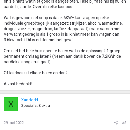
en zie niets wat niet goed is aangesloten. Fase bij fase nul bij nul en
aarde bij aarde. Overal in elke lasdoos.
Wat ik gewoon niet snap is dat ik 6KW+ kan vragen op elke
individuele groep(tegelijk aangezet; strijkijzer, airco, wasmachine,
droger, vriezer, magnetron, koffiezetapparaat) maar samen niet.
Verwacht gedrag is als 1 groep in is ik niet meer kan vragen dan
3.6kw toch? Dit is echter niet het geval...
Om niet het hele huis open te halen wat is de oplossing? 1 groep
permanent omlaag laten? (Neem aan dat ik boven de 7.2KWh de
aardlek alsnog eruit gaat).
Of lasdoos uit elkaar halen en dan?
Alvast bedankt!
XanderH
X
Specialist Elektra
29 mei 2022
#5