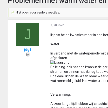
Problemen met warm water en
Niet open voor verdere reacties.
8 jan 2024
J
Ik post beide kwesties maar in een ber
Water:
jdg1
In verband met de winterperiode wilde
afgesloten.
De leiding leek naar de kraan in de ga
stromen en binnen had ik nog koud wat
Hoe dan? Ik heb de kraan maar weer 
wat rommeld geluid. Het water uit de
Verwarming:
Al zeer lange tijd hebben wij 's nach