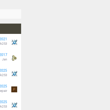
 2021
k253
 2017
Jan
 2025
k253
 2025
P
epair
 2025
k253