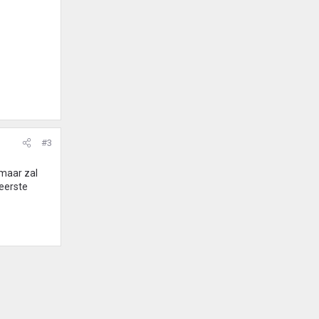
#3
 maar zal
 eerste