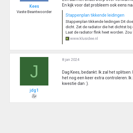
En kijk voor dat probleem ook eens naa
Kees
Vaste Beantwoorder
Stappenplan tikkende leidingen
Stappenplan tikkende leidingen Dit doe 
dicht. Zet de radiator die het dichtst bi
Laat de radiator flink heet worden. Zou h
www.klusidee.nl
8 jan 2024
J
Dag Kees, bedankt. Ik zal het splitsen
het nog een keer extra controleren. Ik 
kwestie dan :).
jdg1