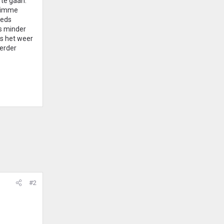
 te gaan.
slimme
eeds
s minder
as het weer
verder
#2