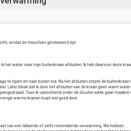
 verwarming
icht, omdat ze misschien gerelateerd zijn.
 ik het water naar mijn buitenkraan afsluiten. Ik heb daarvoor deze kra
rage te lopen en naar buiten toe. Na het afsluiten stopte de buitenkraan
er. Later bleek dat ik door het afsluiten van de kraan geen warm wate
opengedraaid. Toen ik vanochtend onder de douche wilde gaan maakte
 overige warme kranen loopt wel goed door.
ts last van een tikkende of zelfs rommelende verwarming. We hebben