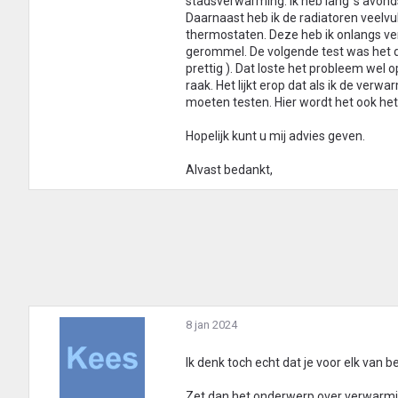
stadsverwarming. Ik heb lang 's avon
Daarnaast heb ik de radiatoren veelvul
thermostaten. Deze heb ik onlangs ver
gerommel. De volgende test was het 
prettig ). Dat loste het probleem wel
raak. Het lijkt erop dat als ik de ver
moeten testen. Hier wordt het ook het 
Hopelijk kunt u mij advies geven.
Alvast bedankt,
8 jan 2024
Ik denk toch echt dat je voor elk van
Zet dan het onderwerp over verwarmi