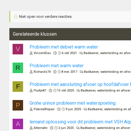
Niet open voor verdere reacties.
Gerelateerde klussen
Probleem met debiet warm water
V
VincentDas
6 okt 2021
Badkamer, waterleiding en afvo
Probleem met warm water
R
Richards74
8 mei 2017
Badkamer, waterleiding en afvo
Probleem met aansluiting afvoer op hoofdafvoer
F
Fluitje87
13 okt 2025
Badkamer, waterleiding en afvoer
Grohe urinoir probleem met waterspoeling.
P
PakreelRepair
9 jun 2025
Badkamer, waterleiding en a
lemand oplossing voor dit probleem met VSH Aq
A
Alternativ
2 jun 2025
Badkamer, waterleiding en afvoer