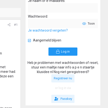
Je naam of e-mailadres
Wachtwoord
Toon
#1
Je wachtwoord vergeten?
Aangemeld blijven
Log in
an
Heb je problemen met wachtwoorden of reset,
 met
stuur een mailtje naar info a p e n staartje
r meer had.
klusidee nl Nog niet geregistreerd?
 deze een
Registreer nu
or log in via
Passkey