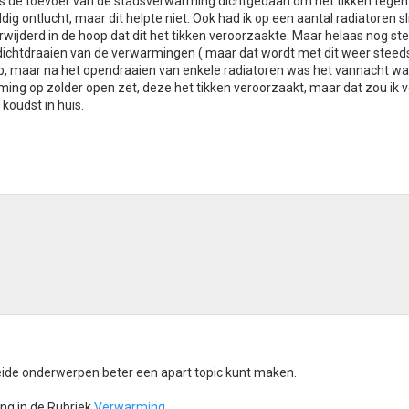
ds de toevoer van de stadsverwarming dichtgedaan om het tikken tegen
dig ontlucht, maar dit helpte niet. Ook had ik op een aantal radiatoren 
wijderd in de hoop dat dit het tikken veroorzaakte. Maar helaas nog st
dichtdraaien van de verwarmingen ( maar dat wordt met dit weer steed
 op, maar na het opendraaien van enkele radiatoren was het vannacht w
warming op zolder open zet, deze het tikken veroorzaakt, maar dat zou ik 
koudst in huis.
 beide onderwerpen beter een apart topic kunt maken.
ng in de Rubriek
Verwarming
.