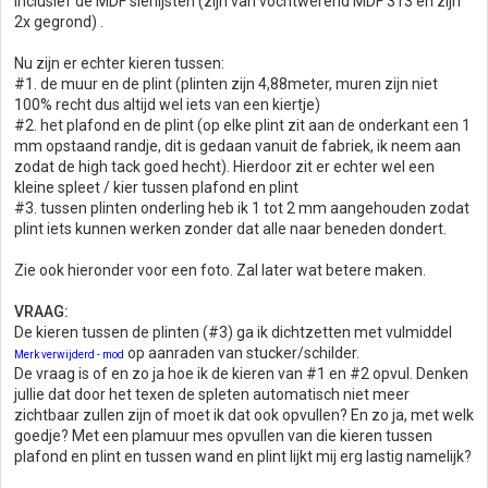
inclusief de MDF sierlijsten (zijn van vochtwerend MDF 313 en zijn
2x gegrond) .
Nu zijn er echter kieren tussen:
#1. de muur en de plint (plinten zijn 4,88meter, muren zijn niet
100% recht dus altijd wel iets van een kiertje)
#2. het plafond en de plint (op elke plint zit aan de onderkant een 1
mm opstaand randje, dit is gedaan vanuit de fabriek, ik neem aan
zodat de high tack goed hecht). Hierdoor zit er echter wel een
kleine spleet / kier tussen plafond en plint
#3. tussen plinten onderling heb ik 1 tot 2 mm aangehouden zodat
plint iets kunnen werken zonder dat alle naar beneden dondert.
Zie ook hieronder voor een foto. Zal later wat betere maken.
VRAAG:
De kieren tussen de plinten (#3) ga ik dichtzetten met vulmiddel
op aanraden van stucker/schilder.
Merk verwijderd - mod
De vraag is of en zo ja hoe ik de kieren van #1 en #2 opvul. Denken
jullie dat door het texen de spleten automatisch niet meer
zichtbaar zullen zijn of moet ik dat ook opvullen? En zo ja, met welk
goedje? Met een plamuur mes opvullen van die kieren tussen
plafond en plint en tussen wand en plint lijkt mij erg lastig namelijk?