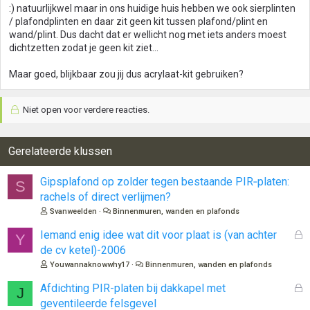
:) natuurlijkwel maar in ons huidige huis hebben we ook sierplinten
/ plafondplinten en daar zit geen kit tussen plafond/plint en
wand/plint. Dus dacht dat er wellicht nog met iets anders moest
dichtzetten zodat je geen kit ziet...
Maar goed, blijkbaar zou jij dus acrylaat-kit gebruiken?
Niet open voor verdere reacties.
Gerelateerde klussen
Gipsplafond op zolder tegen bestaande PIR‑platen:
S
rachels of direct verlijmen?
Svanweelden
Binnenmuren, wanden en plafonds
G
Iemand enig idee wat dit voor plaat is (van achter
Y
e
de cv ketel)-2006
s
Youwannaknowwhy17
Binnenmuren, wanden en plafonds
l
o
G
Afdichting PIR-platen bij dakkapel met
J
t
e
geventileerde felsgevel