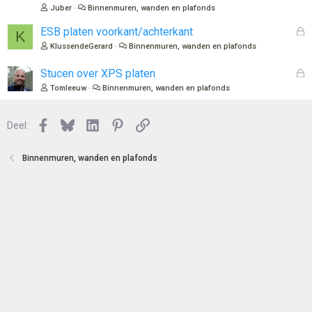
e
s
Juber
Binnenmuren, wanden en plafonds
n
l
o
G
ESB platen voorkant/achterkant
K
t
e
KlussendeGerard
Binnenmuren, wanden en plafonds
e
s
n
l
G
Stucen over XPS platen
o
e
Tomleeuw
Binnenmuren, wanden en plafonds
t
s
e
l
n
Facebook
Bluesky
LinkedIn
Pinterest
Link
o
Deel:
t
e
Binnenmuren, wanden en plafonds
n