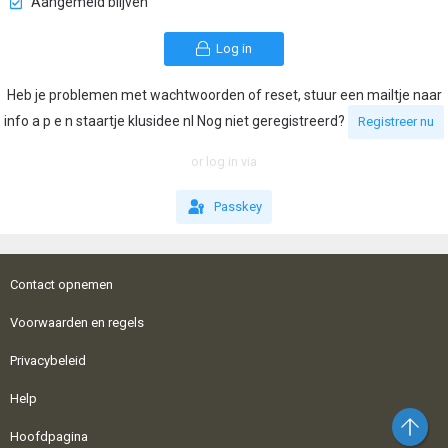
Aangemeld blijven
Log in
Heb je problemen met wachtwoorden of reset, stuur een mailtje naar
info a p e n staartje klusidee nl Nog niet geregistreerd?
Registreer nu
or log in via
Passkey
Contact opnemen
Voorwaarden en regels
Privacybeleid
Help
Bo
Hoofdpagina