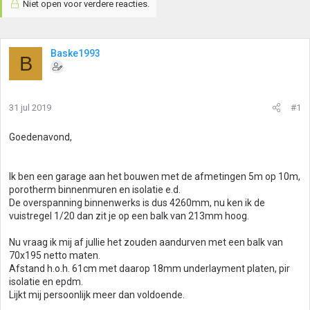
Niet open voor verdere reacties.
Baske1993
B
31 jul 2019
#1
Goedenavond,
Ik ben een garage aan het bouwen met de afmetingen 5m op 10m,
porotherm binnenmuren en isolatie e.d.
De overspanning binnenwerks is dus 4260mm, nu ken ik de
vuistregel 1/20 dan zit je op een balk van 213mm hoog.
Nu vraag ik mij af jullie het zouden aandurven met een balk van
70x195 netto maten.
Afstand h.o.h. 61cm met daarop 18mm underlayment platen, pir
isolatie en epdm.
Lijkt mij persoonlijk meer dan voldoende.