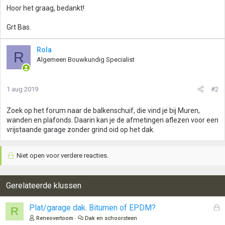
Hoor het graag, bedankt!
Grt Bas.
Rola
R
Algemeen Bouwkundig Specialist
1 aug 2019
#2
Zoek op het forum naar de balkenschuif, die vind je bij Muren,
wanden en plafonds. Daarin kan je de afmetingen aflezen voor een
vrijstaande garage zonder grind oid op het dak.
Niet open voor verdere reacties.
Gerelateerde klussen
G
Plat/garage dak. Bitumen of EPDM?
R
e
Reneovertoom
Dak en schoorsteen