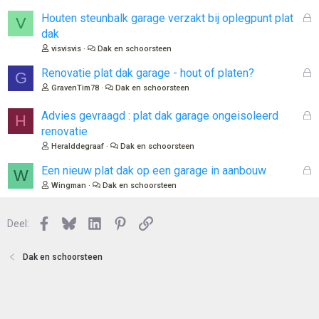
s
l
G
Houten steunbalk garage verzakt bij oplegpunt plat
V
o
e
dak
t
s
visvisvis
Dak en schoorsteen
e
l
n
o
G
Renovatie plat dak garage - hout of platen?
G
t
e
GravenTim78
Dak en schoorsteen
e
s
n
l
G
Advies gevraagd : plat dak garage ongeisoleerd
H
o
e
renovatie
t
s
Heralddegraaf
Dak en schoorsteen
e
l
n
o
G
Een nieuw plat dak op een garage in aanbouw
W
t
e
Wingman
Dak en schoorsteen
e
s
n
l
Facebook
Bluesky
LinkedIn
Pinterest
Link
o
Deel:
t
e
Dak en schoorsteen
n