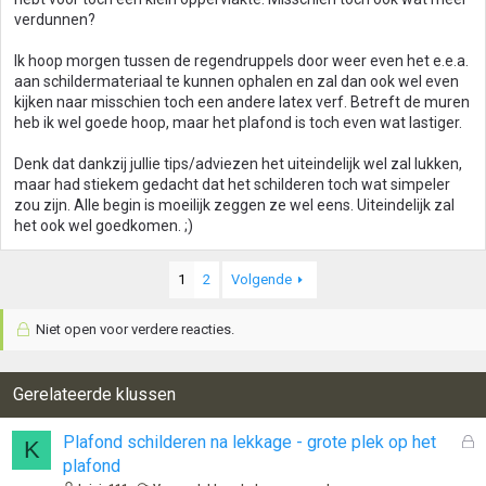
verdunnen?
Ik hoop morgen tussen de regendruppels door weer even het e.e.a.
aan schildermateriaal te kunnen ophalen en zal dan ook wel even
kijken naar misschien toch een andere latex verf. Betreft de muren
heb ik wel goede hoop, maar het plafond is toch even wat lastiger.
Denk dat dankzij jullie tips/adviezen het uiteindelijk wel zal lukken,
maar had stiekem gedacht dat het schilderen toch wat simpeler
zou zijn. Alle begin is moeilijk zeggen ze wel eens. Uiteindelijk zal
het ook wel goedkomen. ;)
1
2
Volgende
Niet open voor verdere reacties.
Gerelateerde klussen
G
Plafond schilderen na lekkage - grote plek op het
K
e
plafond
s