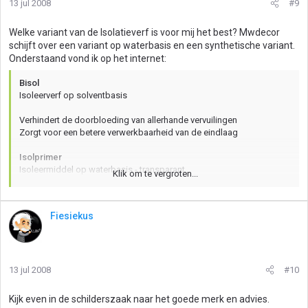
13 jul 2008
#9
Welke variant van de Isolatieverf is voor mij het best? Mwdecor
schijft over een variant op waterbasis en een synthetische variant.
Onderstaand vond ik op het internet:
Bisol
Isoleerverf op solventbasis
Verhindert de doorbloeding van allerhande vervuilingen
Zorgt voor een betere verwerkbaarheid van de eindlaag
Isolprimer
Isoleermiddel op waterbasis - transparant.
Klik om te vergroten...
Optiprim
Watergredragen grondlaag op acrylaatbasis.
Fiesiekus
Isolerend t.o.v. ongelijkmatig zuigende ondergronden en lichte
vervuilingen.
Zowel voor pleisterwerk, gipskarton, beton, cementering, harde
13 jul 2008
#10
kunststoffen, geschilderde ondergronden en hout binnen.
Kijk even in de schilderszaak naar het goede merk en advies.