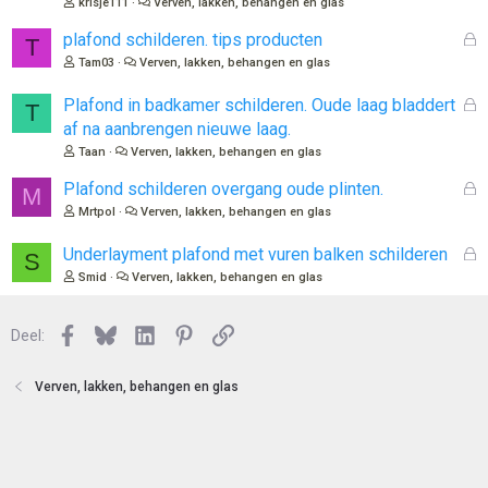
krisje111
Verven, lakken, behangen en glas
l
o
G
plafond schilderen. tips producten
T
t
e
Tam03
Verven, lakken, behangen en glas
e
s
n
l
G
Plafond in badkamer schilderen. Oude laag bladdert
T
o
e
af na aanbrengen nieuwe laag.
t
s
Taan
Verven, lakken, behangen en glas
e
l
n
o
G
Plafond schilderen overgang oude plinten.
M
t
e
Mrtpol
Verven, lakken, behangen en glas
e
s
n
l
G
Underlayment plafond met vuren balken schilderen
S
o
e
Smid
Verven, lakken, behangen en glas
t
s
e
l
n
Facebook
Bluesky
LinkedIn
Pinterest
Link
o
Deel:
t
e
Verven, lakken, behangen en glas
n