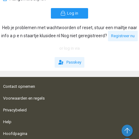
Log in
Heb je problemen met wachtwoorden of reset, stuur een mailtje naar
info a p e n staartje klusidee nl Nog niet geregistreerd?
Registreer nu
or log in via
Passkey
Contact opnemen
Voorwaarden en regels
Privacybeleid
Help
Bo
Hoofdpagina