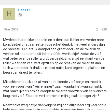
Hans12
H
19 jul 2008
#20
Mwdecor hartstikke bedankt en ik denk dat ik hier wel verder mee
kom. Betreft het aanzetten doe ik het denk ik niet veel anders dan
de meeste DHZ-ers. Ik dompel een groot deel van de roller in de
verf en rol het daarna uit in hetzelfde *verfbakje* zodat de verf
wat beter over de roller wordt verdeeld. Er is altijd een kant van de
roller waar dan veel verf opzit en op de rest van de roller zit dan
toch wat minder. Ik druk de meest natte kant tegen het plafond en
begin dan direct te rollen.
Misschien moet ik ook af van het bekende verf bakje en moet ik
voor een soort van *verfemmer* gaan waarbij het waarschijnlijk
wat makelijker is om de complete roller te voorzien van een lekkere
laag met verf. Zou een verfemmer in mijn geval handiger zijn?
Neemt niet weg dat je dan volgens mij nog altijd heel erg veel nodig
hebt voor toch een klein oppervlakte. Misschien toch ook wat meer