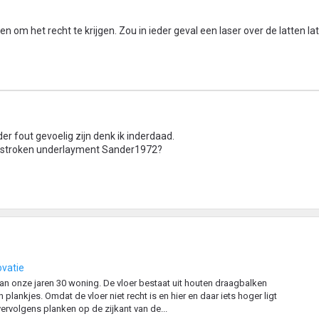
n om het recht te krijgen. Zou in ieder geval een laser over de latten la
r fout gevoelig zijn denk ik inderdaad.
 de stroken underlayment Sander1972?
ovatie
 van onze jaren 30 woning. De vloer bestaat uit houten draagbalken
lankjes. Omdat de vloer niet recht is en hier en daar iets hoger ligt
vervolgens planken op de zijkant van de...