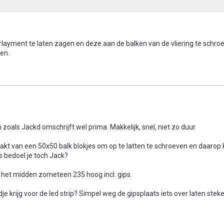
layment te laten zagen en deze aan de balken van de vliering te schro
ten.
n zoals Jackd omschrijft wel prima. Makkelijk, snel, niet zo duur.
 maakt van een 50x50 balk blokjes om op te latten te schroeven en daaro
s bedoel je toch Jack?
n het midden zometeen 235 hoog incl. gips.
dje krijg voor de led strip? Simpel weg de gipsplaats iets over laten stek