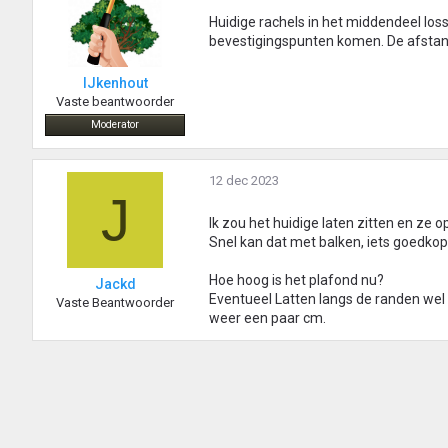
Huidige rachels in het middendeel loss
bevestigingspunten komen. De afstand 
IJkenhout
Vaste beantwoorder
Moderator
12 dec 2023
J
Ik zou het huidige laten zitten en ze o
Snel kan dat met balken, iets goedkope
Hoe hoog is het plafond nu?
Jackd
Eventueel Latten langs de randen wel
Vaste Beantwoorder
weer een paar cm.