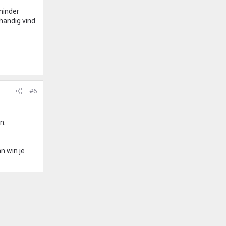
 minder
handig vind.
#6
n.
n win je