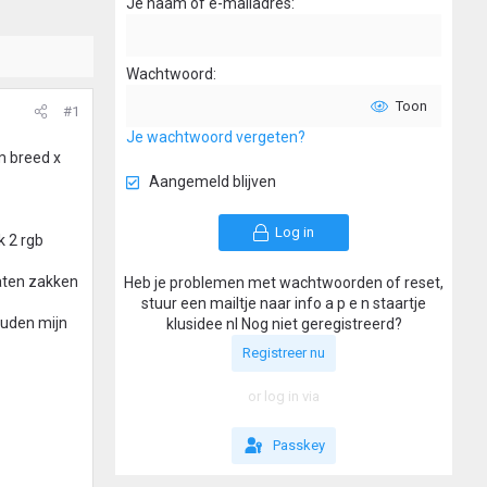
Je naam of e-mailadres
Wachtwoord
Toon
#1
Je wachtwoord vergeten?
m breed x
Aangemeld blijven
Log in
k 2 rgb
laten zakken
Heb je problemen met wachtwoorden of reset,
stuur een mailtje naar info a p e n staartje
ouden mijn
klusidee nl Nog niet geregistreerd?
Registreer nu
or log in via
Passkey