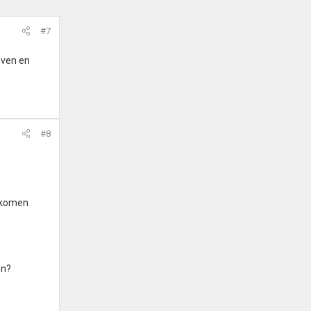
#7
even en
#8
p komen
en?