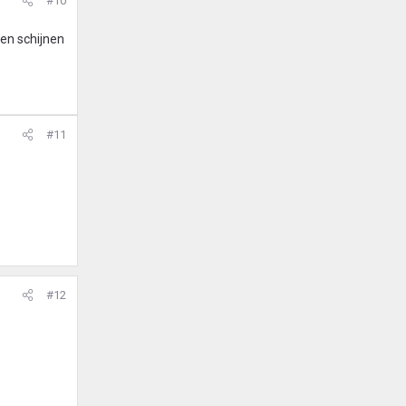
#10
ten schijnen
#11
#12