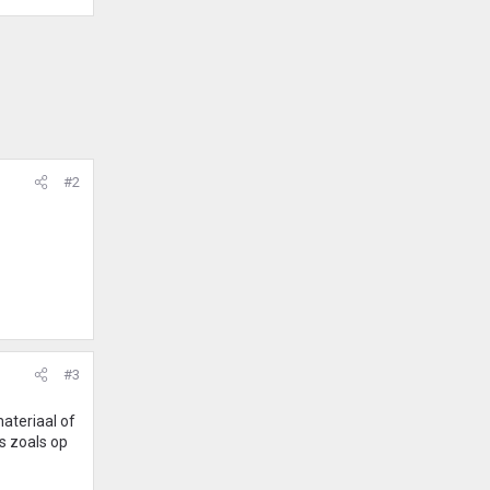
#2
#3
materiaal of
s zoals op