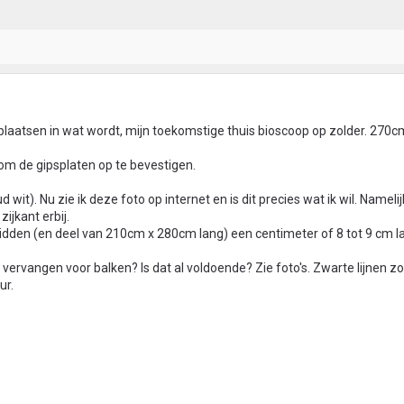
 plaatsen in wat wordt, mijn toekomstige thuis bioscoop op zolder. 270c
 om de gipsplaten op te bevestigen.
wit). Nu zie ik deze foto op internet en is dit precies wat ik wil. Namelij
zijkant erbij.
midden (en deel van 210cm x 280cm lang) een centimeter of 8 tot 9 cm 
 vervangen voor balken? Is dat al voldoende? Zie foto's. Zwarte lijnen z
ur.