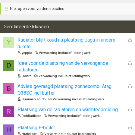
Niet open voor verdere reacties.
Gerelateerde klussen
G
Radiator blijft koud na plaatsing Jaga in andere
Y
e
ruimte
s
yeppie
Verwarming inclusief leidingwerk
l
o
G
Idee voor de plaatsing van de vervangende
D
t
e
radiatoren
e
s
Dobro
Verwarming inclusief leidingwerk
n
l
o
G
Advies gevraagd plaatsing zonnecombi Atag
B
t
e
Q38SC incl buffer
e
s
Buurman en Co
Verwarming inclusief leidingwerk
n
l
o
G
Plaatsing van de radiatoren en warmtespreiding
R
t
e
RobRadiator
Verwarming inclusief leidingwerk
e
s
n
l
G
Plaatsing E-boiler
H
o
e
Huttekearl
Verwarming inclusief leidingwerk