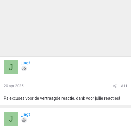
jjagt
J
20 apr 2025
#11
Ps excuses voor de vertraagde reactie, dank voor jullie reacties!
jjagt
J