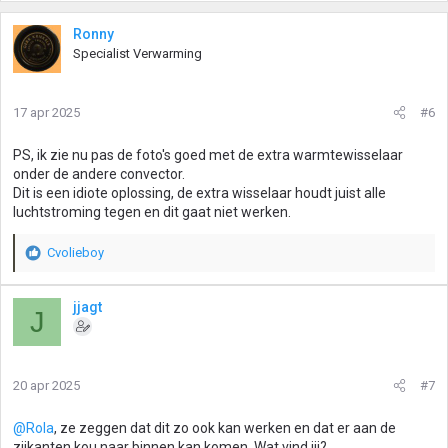
Ronny
Specialist Verwarming
17 apr 2025
#6
PS, ik zie nu pas de foto's goed met de extra warmtewisselaar
onder de andere convector.
Dit is een idiote oplossing, de extra wisselaar houdt juist alle
luchtstroming tegen en dit gaat niet werken.
Cvolieboy
W
a
a
jjagt
J
r
d
e
r
20 apr 2025
#7
i
n
g
@Rola
, ze zeggen dat dit zo ook kan werken en dat er aan de
e
zijkanten kou naar binnen kan komen. Wat vind jij?