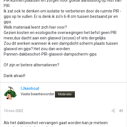
PIR kunnen plaatsen en zorgen voor goede aansluiting op rest van
PIR.
Ik zat ook te denken om isolatie te verbeteren door de ruimte PIR -
gips op te vullen. Er is denk ik zo'n 6-8 cm tussen bestaand pir en
gips.
Welk materiaal leent zich hier voor?
Gezien kosten en ecologische overwegingen het liefst geen PIR
meer,dus dacht aan een glaswol (ecose) of iets dergelijks.
Zou dit werken wanneer ik een dampdicht scherm plaats tussen
glaswol en gips? Het zou dan worden:
Pannen-dakbeschot-PIR-glaswol-dampscherm-gips
Of zijn er betere alternatieven?
Dank alvast!
IJkenhout
Vaste beantwoorder
Moderator
15 nov 2022
#2
Als het dakbeschot vervangen gaat worden kan je meteen