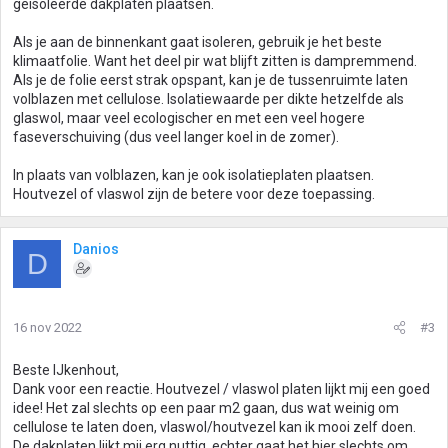
geisoleerde dakplaten plaatsen.
Als je aan de binnenkant gaat isoleren, gebruik je het beste
klimaatfolie. Want het deel pir wat blijft zitten is dampremmend.
Als je de folie eerst strak opspant, kan je de tussenruimte laten
volblazen met cellulose. Isolatiewaarde per dikte hetzelfde als
glaswol, maar veel ecologischer en met een veel hogere
faseverschuiving (dus veel langer koel in de zomer).
In plaats van volblazen, kan je ook isolatieplaten plaatsen.
Houtvezel of vlaswol zijn de betere voor deze toepassing.
Danios
D
16 nov 2022
#3
Beste IJkenhout,
Dank voor een reactie. Houtvezel / vlaswol platen lijkt mij een goed
idee! Het zal slechts op een paar m2 gaan, dus wat weinig om
cellulose te laten doen, vlaswol/houtvezel kan ik mooi zelf doen.
De dakplaten lijkt mij erg nuttig, echter gaat het hier slechts om