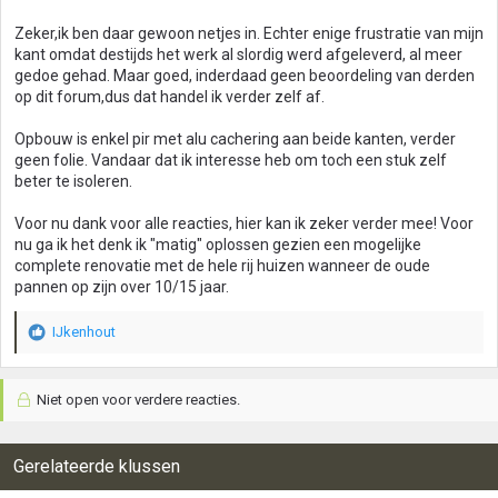
Zeker,ik ben daar gewoon netjes in. Echter enige frustratie van mijn
kant omdat destijds het werk al slordig werd afgeleverd, al meer
gedoe gehad. Maar goed, inderdaad geen beoordeling van derden
op dit forum,dus dat handel ik verder zelf af.
Opbouw is enkel pir met alu cachering aan beide kanten, verder
geen folie. Vandaar dat ik interesse heb om toch een stuk zelf
beter te isoleren.
Voor nu dank voor alle reacties, hier kan ik zeker verder mee! Voor
nu ga ik het denk ik "matig" oplossen gezien een mogelijke
complete renovatie met de hele rij huizen wanneer de oude
pannen op zijn over 10/15 jaar.
IJkenhout
W
a
a
Niet open voor verdere reacties.
r
d
e
r
Gerelateerde klussen
i