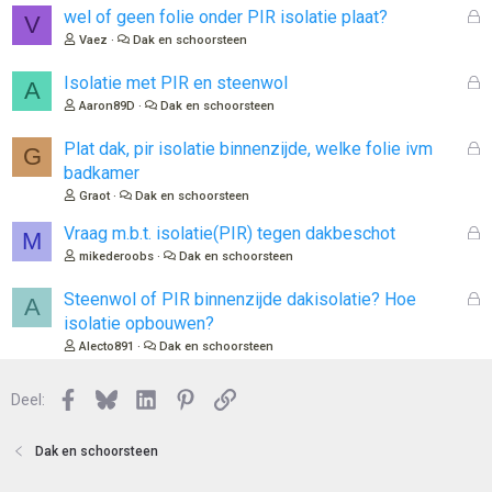
n
G
wel of geen folie onder PIR isolatie plaat?
V
g
e
Vaez
Dak en schoorsteen
e
s
n
l
G
Isolatie met PIR en steenwol
:
A
o
e
Aaron89D
Dak en schoorsteen
t
s
e
l
G
Plat dak, pir isolatie binnenzijde, welke folie ivm
G
n
o
e
badkamer
t
s
Graot
Dak en schoorsteen
e
l
n
o
G
Vraag m.b.t. isolatie(PIR) tegen dakbeschot
M
t
e
mikederoobs
Dak en schoorsteen
e
s
n
l
G
Steenwol of PIR binnenzijde dakisolatie? Hoe
A
o
e
isolatie opbouwen?
t
s
Alecto891
Dak en schoorsteen
e
l
n
o
Facebook
Bluesky
LinkedIn
Pinterest
Link
Deel:
t
e
n
Dak en schoorsteen