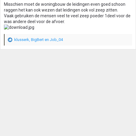
g
Misschien moet de woningbouw de leidingen even goed schoon
e
raggen het kan ook wezen dat leidingen ook vol zeep zitten.
n
Vaak gebruiken de mensen veel te veel zeep poeder 1deel voor de
:
was andere deel voor de afvoer.
klusserk
,
BigBert
en
Job_04
W
a
a
r
d
e
r
i
n
g
e
n
: