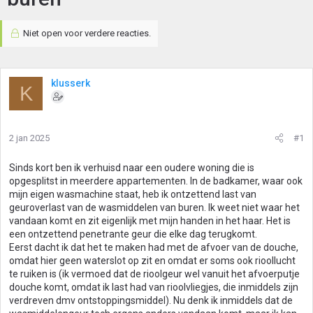
Niet open voor verdere reacties.
klusserk
K
2 jan 2025
#1
Sinds kort ben ik verhuisd naar een oudere woning die is
opgesplitst in meerdere appartementen. In de badkamer, waar ook
mijn eigen wasmachine staat, heb ik ontzettend last van
geuroverlast van de wasmiddelen van buren. Ik weet niet waar het
vandaan komt en zit eigenlijk met mijn handen in het haar. Het is
een ontzettend penetrante geur die elke dag terugkomt.
Eerst dacht ik dat het te maken had met de afvoer van de douche,
omdat hier geen waterslot op zit en omdat er soms ook rioollucht
te ruiken is (ik vermoed dat de rioolgeur wel vanuit het afvoerputje
douche komt, omdat ik last had van rioolvliegjes, die inmiddels zijn
verdreven dmv ontstoppingsmiddel). Nu denk ik inmiddels dat de