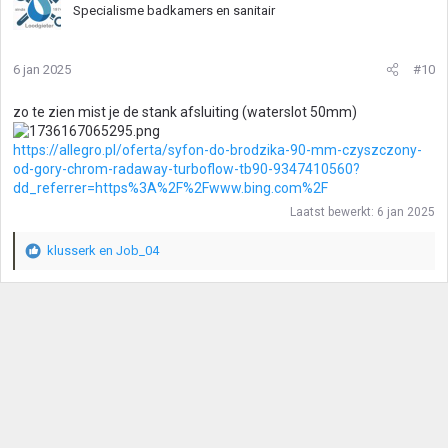
Specialisme badkamers en sanitair
6 jan 2025
#10
zo te zien mist je de stank afsluiting (waterslot 50mm)
https://allegro.pl/oferta/syfon-do-brodzika-90-mm-czyszczony-
od-gory-chrom-radaway-turboflow-tb90-9347410560?
dd_referrer=https%3A%2F%2Fwww.bing.com%2F
Laatst bewerkt:
6 jan 2025
klusserk
en
Job_04
W
a
a
r
d
e
r
i
n
g
e