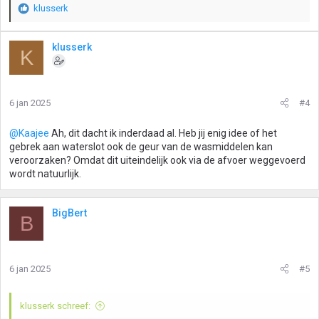
klusserk
W
a
a
klusserk
K
r
d
e
r
6 jan 2025
#4
i
n
g
@Kaajee
Ah, dit dacht ik inderdaad al. Heb jij enig idee of het
e
gebrek aan waterslot ook de geur van de wasmiddelen kan
n
veroorzaken? Omdat dit uiteindelijk ook via de afvoer weggevoerd
:
wordt natuurlijk.
BigBert
B
6 jan 2025
#5
klusserk schreef: