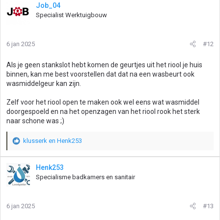
Job_04
Specialist Werktuigbouw
6 jan 2025
#12
Als je geen stankslot hebt komen de geurtjes uit het riool je huis
binnen, kan me best voorstellen dat dat na een wasbeurt ook
wasmiddelgeur kan zijn.
Zelf voor het riool open te maken ook wel eens wat wasmiddel
doorgespoeld en na het openzagen van het riool rook het sterk
naar schone was ;)
klusserk
en
Henk253
W
a
a
Henk253
r
Specialisme badkamers en sanitair
d
e
r
6 jan 2025
#13
i
n