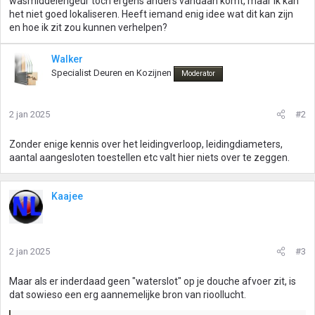
wasmiddelengeur toch ergens anders vandaan komt, maar ik kan
het niet goed lokaliseren. Heeft iemand enig idee wat dit kan zijn
en hoe ik zit zou kunnen verhelpen?
Walker
Specialist Deuren en Kozijnen
Moderator
2 jan 2025
#2
Zonder enige kennis over het leidingverloop, leidingdiameters,
aantal aangesloten toestellen etc valt hier niets over te zeggen.
Kaajee
2 jan 2025
#3
Maar als er inderdaad geen "waterslot" op je douche afvoer zit, is
dat sowieso een erg aannemelijke bron van rioollucht.