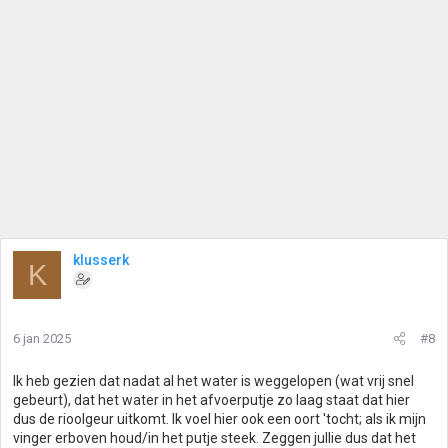
klusserk
K
6 jan 2025
#8
Ik heb gezien dat nadat al het water is weggelopen (wat vrij snel
gebeurt), dat het water in het afvoerputje zo laag staat dat hier
dus de rioolgeur uitkomt. Ik voel hier ook een oort 'tocht; als ik mijn
vinger erboven houd/in het putje steek. Zeggen jullie dus dat het