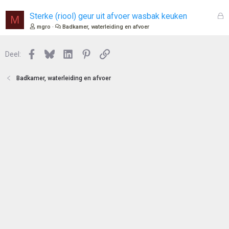
t
s
e
l
G
Sterke (riool) geur uit afvoer wasbak keuken
M
n
o
e
mgro
Badkamer, waterleiding en afvoer
t
s
e
l
n
Facebook
Bluesky
LinkedIn
Pinterest
Link
o
Deel:
t
e
Badkamer, waterleiding en afvoer
n