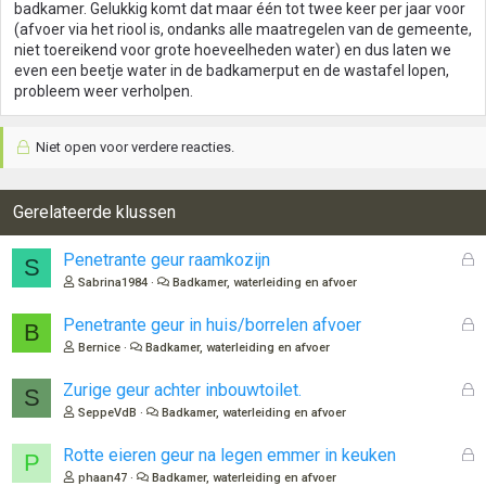
badkamer. Gelukkig komt dat maar één tot twee keer per jaar voor
(afvoer via het riool is, ondanks alle maatregelen van de gemeente,
niet toereikend voor grote hoeveelheden water) en dus laten we
even een beetje water in de badkamerput en de wastafel lopen,
probleem weer verholpen.
Niet open voor verdere reacties.
Gerelateerde klussen
G
Penetrante geur raamkozijn
S
e
Sabrina1984
Badkamer, waterleiding en afvoer
s
l
G
Penetrante geur in huis/borrelen afvoer
B
o
e
Bernice
Badkamer, waterleiding en afvoer
t
s
e
l
G
Zurige geur achter inbouwtoilet.
S
n
o
e
SeppeVdB
Badkamer, waterleiding en afvoer
t
s
e
l
G
Rotte eieren geur na legen emmer in keuken
P
n
o
e
phaan47
Badkamer, waterleiding en afvoer