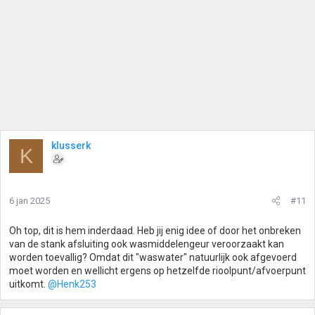
n
:
klusserk
K
6 jan 2025
#11
Oh top, dit is hem inderdaad. Heb jij enig idee of door het onbreken
van de stank afsluiting ook wasmiddelengeur veroorzaakt kan
worden toevallig? Omdat dit "waswater" natuurlijk ook afgevoerd
moet worden en wellicht ergens op hetzelfde rioolpunt/afvoerpunt
uitkomt.
@Henk253