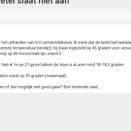
tel slaat niet aan
 het uitharden van m’n cementdekvloer. Ik merk dat de ketel niet aanslaa
enste temperatuur bereikt), hij staat ingesteld op 45 graden voor verw
mp op de horizontale lijn, stand 2.
eb ik ‘m op 27 gezet alleen de vloer is al uren rond 18-18,5 graden.
tion staat op 35 graden (maximaal).
tten of die mogelijk niet goed gaan? Ben teneinde raad…