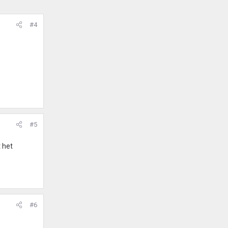
#4
#5
 het
#6