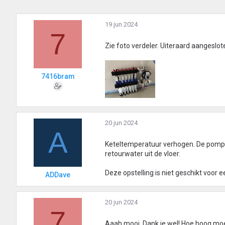
19 jun 2024
7
Zie foto verdeler. Uiteraard aangeslo
7416bram
20 jun 2024
A
Keteltemperatuur verhogen. De pomp 
retourwater uit de vloer.
Deze opstelling is niet geschikt voor 
ADDave
20 jun 2024
7
Aaah mooi. Dank je wel! Hoe hoog moe