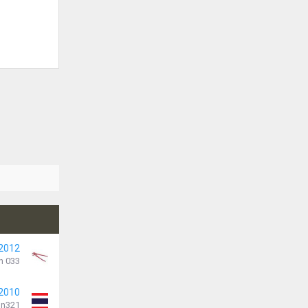
 2012
n 033
 2010
n321