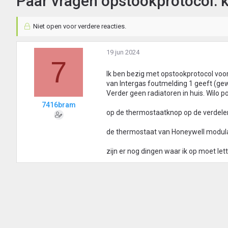
Paar vragen opstookprotocol: ke
Niet open voor verdere reacties.
19 jun 2024
7
Ik ben bezig met opstookprotocol voor
van Intergas foutmelding 1 geeft (gew
Verder geen radiatoren in huis. Wilo po
7416bram
op de thermostaatknop op de verdeler h
de thermostaat van Honeywell modula
zijn er nog dingen waar ik op moet le