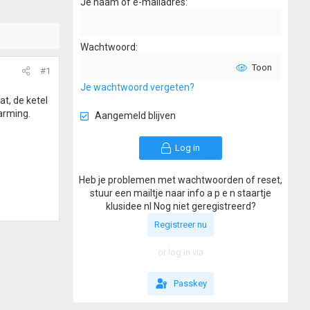
Je naam of e-mailadres
Wachtwoord
Toon
#1
Je wachtwoord vergeten?
t, de ketel
arming.
Aangemeld blijven
Log in
Heb je problemen met wachtwoorden of reset,
stuur een mailtje naar info a p e n staartje
klusidee nl Nog niet geregistreerd?
Registreer nu
or log in via
Passkey