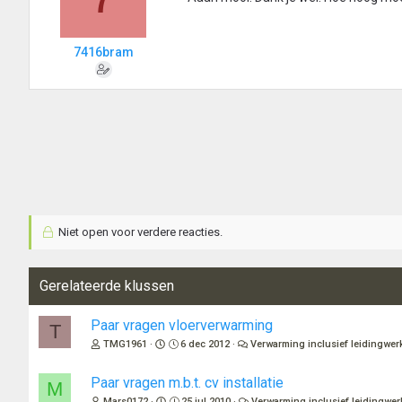
7416bram
Niet open voor verdere reacties.
Gerelateerde klussen
Paar vragen vloerverwarming
T
TMG1961
6 dec 2012
Verwarming inclusief leidingwer
Paar vragen m.b.t. cv installatie
M
Mars0172
25 jul 2010
Verwarming inclusief leidingwer