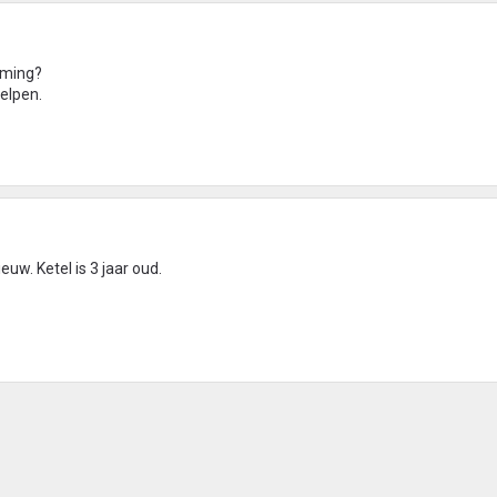
arming?
helpen.
uw. Ketel is 3 jaar oud.