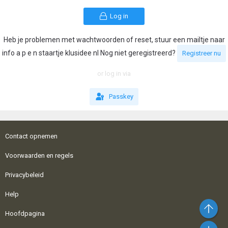
Log in
Heb je problemen met wachtwoorden of reset, stuur een mailtje naar
info a p e n staartje klusidee nl Nog niet geregistreerd?
Registreer nu
or log in via
Passkey
Contact opnemen
Voorwaarden en regels
Privacybeleid
Help
Bo
Hoofdpagina