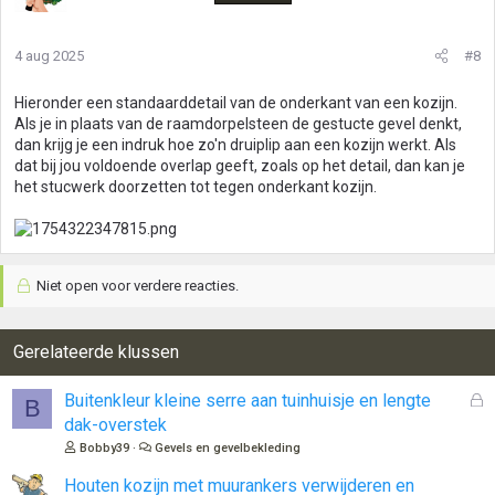
4 aug 2025
#8
Hieronder een standaarddetail van de onderkant van een kozijn.
Als je in plaats van de raamdorpelsteen de gestucte gevel denkt,
dan krijg je een indruk hoe zo'n druiplip aan een kozijn werkt. Als
dat bij jou voldoende overlap geeft, zoals op het detail, dan kan je
het stucwerk doorzetten tot tegen onderkant kozijn.
Niet open voor verdere reacties.
Gerelateerde klussen
G
Buitenkleur kleine serre aan tuinhuisje en lengte
B
e
dak-overstek
s
Bobby39
Gevels en gevelbekleding
l
o
Houten kozijn met muurankers verwijderen en