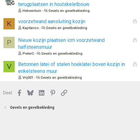
t
terugplaatsen in houtskeletbouw
e
Hebeentuin
Gevels en gevelbekleding
n
G
voorzetwand aansluiting kozijn
K
e
Kapitanos
Gevels en gevelbekleding
s
l
G
Nieuw kozijn plaatsen icm voorzetwand
P
o
e
halfsteensmuur
t
s
PieterC
Gevels en gevelbekleding
e
l
n
o
G
Betonnen latei of stalen hoeklatei boven kozijn in
V
t
e
enkelsteens muur
e
s
Vrij001
Gevels en gevelbekleding
n
l
o
Facebook
Bluesky
LinkedIn
Pinterest
Link
Deel:
t
e
n
Gevels en gevelbekleding