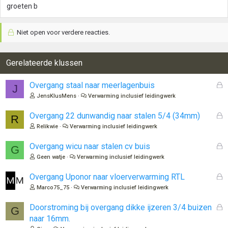
groeten b
Niet open voor verdere reacties.
Gerelateerde klussen
G
Overgang staal naar meerlagenbuis
J
e
JensKlusMens
Verwarming inclusief leidingwerk
s
l
G
Overgang 22 dunwandig naar stalen 5/4 (34mm)
R
o
e
Relikwie
Verwarming inclusief leidingwerk
t
s
e
l
G
Overgang wicu naar stalen cv buis
G
n
o
e
Geen watje
Verwarming inclusief leidingwerk
t
s
e
l
G
Overgang Uponor naar vloerverwarming RTL
n
o
e
Marco75_75
Verwarming inclusief leidingwerk
t
s
e
l
G
Doorstroming bij overgang dikke ijzeren 3/4 buizen
G
n
o
e
naar 16mm.
t
s