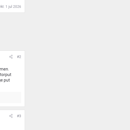
rkt:
1 jul 2026
#2
omen.
torput
ge put
#3