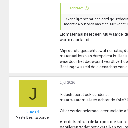
T.E schreef:
Tevens lijkt het mij een aardige uitda
mocht de put toch van zich zelf vocht 
Elk materiaal heeft een Mu waarde, d
warm naar koud.
Mijn eerste gedachte, wat nu nat is, de
materiaal iets van dampdicht is. Het 
waardoor het dauwpunt wordt verhoo
Best ingewikkeld de eigenschap van
2 jul 2026
J
Ik dacht eerst ook condens,
maar waarom alleen achter de folie? 
Zit er verder helemaal geen isolatie 
Jackd
Vaste Beantwoorder
Aan de kant van de kruipruimte kan vo
Ventileren zodat het overal kan zou m