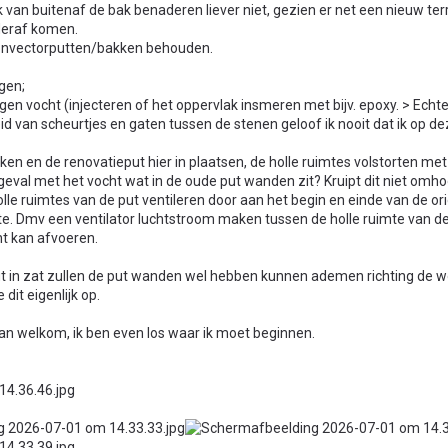
 van buitenaf de bak benaderen liever niet, gezien er net een nieuw terra
deraf komen.
convectorputten/bakken behouden.
gen;
n vocht (injecteren of het oppervlak insmeren met bijv. epoxy. > Echt
 van scheurtjes en gaten tussen de stenen geloof ik nooit dat ik op d
ken en de renovatieput hier in plaatsen, de holle ruimtes volstorten met
geval met het vocht wat in de oude put wanden zit? Kruipt dit niet omh
le ruimtes van de put ventileren door aan het begin en einde van de ori
mte. Dmv een ventilator luchtstroom maken tussen de holle ruimte van d
t kan afvoeren.
ut in zat zullen de put wanden wel hebben kunnen ademen richting de 
dit eigenlijk op.
 dan welkom, ik ben even los waar ik moet beginnen.