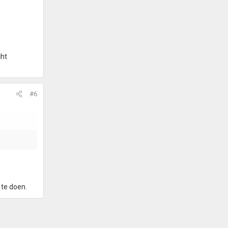
cht
#6
 te doen.