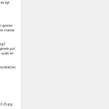
s ligt.
er gezien
eze manier
oog?
ginele put
e oude en
woonkamer,