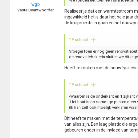
We vonden het toen een slim idee om er
wgb
Vaste Beantwoorder
Realiseer je dat een warmtestroom me
ingewikkeld het is daar het hele jaar
de kruipruimte in gaan en het dauwpu
T.E schreef:
Vroeger toen er nog geen renovatiepu
de renovatiebak erin sluiten we dit eige
Heeft te maken met de bouwfysische e
T.E schreef:
-Waarom is de onderkant en 1 zijkant van
-Het hout is op sommige punten meer v
(Ik kan zelf ook moeilijk verklaren waar
Dit heeft te maken met de temperatuu
van alles zijn. Een laag plastic die 
gebeuren onder in de invloed van tem