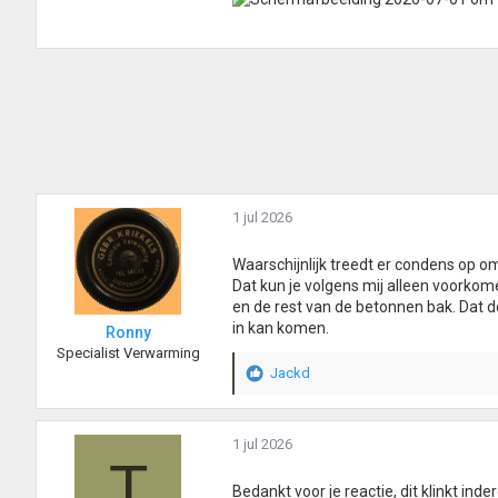
1 jul 2026
Waarschijnlijk treedt er condens op 
Dat kun je volgens mij alleen voorko
en de rest van de betonnen bak. Dat 
in kan komen.
Ronny
Specialist Verwarming
Jackd
W
a
a
r
1 jul 2026
T
d
e
Bedankt voor je reactie, dit klinkt ind