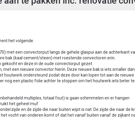
 aan te pakken inc. renovatie con
rent het volgende.
970) met een convectorput langs de gehele glaspui aan de achterkant va
gure bak (kaal cement/steen) met roestende convectoren erin.
 gekocht en deze in de oude convectorput gezet.
am, met een nieuwe convector hierin. Deze nieuwe bak is iets smaller da
t houtwerk ondersteund zodat deze door kan lopen tot aan de nieuwe 
r nog een plastic folie achter te stoppen om het houtwerk iets beter te
nbehandeld multiplex, totaal fout) is gaan schimmelen en er hangen
ruikt het geheel muf.
onderzijde en de zijde die naar buiten wijst is nat. De zijde die naar de 
 of het vocht van onderen komt of dat het vanaf buiten vanaf de zijkant 