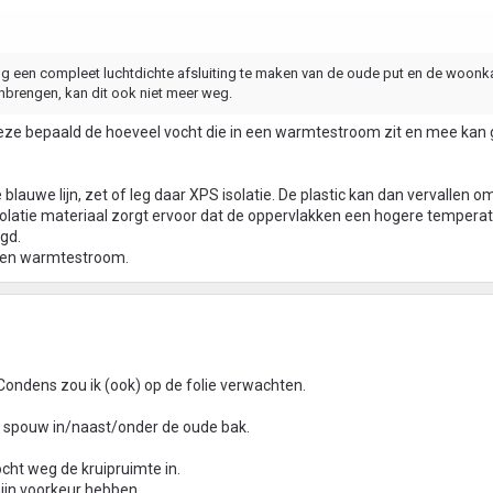
ging een compleet luchtdichte afsluiting te maken van de oude put en de woon
inbrengen, kan dit ook niet meer weg.
eze bepaald de hoeveel vocht die in een warmtestroom zit en mee kan
 blauwe lijn, zet of leg daar XPS isolatie. De plastic kan dan vervallen o
isolatie materiaal zorgt ervoor dat de oppervlakken een hogere temperat
gd.
 een warmtestroom.
Condens zou ik (ook) op de folie verwachten.
of spouw in/naast/onder de oude bak.
cht weg de kruipruimte in.
ijn voorkeur hebben.