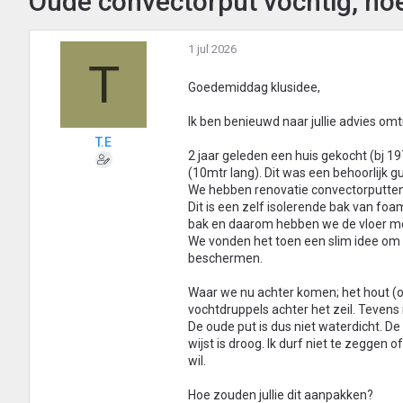
Oude convectorput vochtig, hoe
1 jul 2026
T
Goedemiddag klusidee,
Ik ben benieuwd naar jullie advies omt
T.E
2 jaar geleden een huis gekocht (bj 1
(10mtr lang). Dit was een behoorlijk 
We hebben renovatie convectorputten
Dit is een zelf isolerende bak van fo
bak en daarom hebben we de vloer me
We vonden het toen een slim idee om e
beschermen.
Waar we nu achter komen; het hout (o
vochtdruppels achter het zeil. Tevens 
De oude put is dus niet waterdicht. De 
wijst is droog. Ik durf niet te zeggen
wil.
Hoe zouden jullie dit aanpakken?