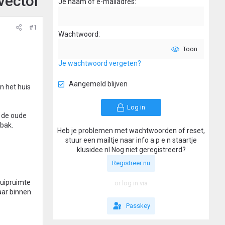
vector
Je naam of e-mailadres
#1
Wachtwoord
Toon
Je wachtwoord vergeten?
Aangemeld blijven
n het huis
Log in
n de oude
bak.
Heb je problemen met wachtwoorden of reset,
stuur een mailtje naar info a p e n staartje
klusidee nl Nog niet geregistreerd?
Registreer nu
kruipruimte
or log in via
naar binnen
Passkey