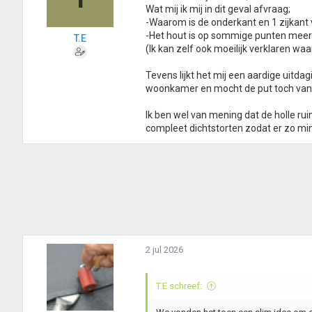
r
Wat mij ik mij in dit geval afvraag;
i
-Waarom is de onderkant en 1 zijkant va
n
-Het hout is op sommige punten meer 
T.E
g
(Ik kan zelf ook moeilijk verklaren waa
e
n
Tevens lijkt het mij een aardige uitd
:
woonkamer en mocht de put toch van z
Ik ben wel van mening dat de holle rui
compleet dichtstorten zodat er zo min m
2 jul 2026
T.E schreef: