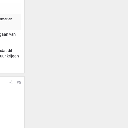
kamer en
 gaan van
mdat dit
uur krijgen
#5