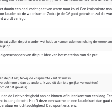
 nog een plastic folie achter te stoppen om het houtwerk iets beter te besch
t daarin een deel vocht gaat van warm naar koud. Een kruipruimte ma
 door kouder als de woonkamer. Zodra je de CV gaat gebruiken zal die 
nt wordt verlegd.
t in zat zullen de put wanden wel hebben kunnen ademen richting de woonkam
nlijk op.
igenschappen van die put. Idee van het materiaal van die put.
 de put nat, terwijl de kruipruimte kant dit niet is.
erschimmeld dan op andere, ik zou dit dan iets gelijker verwachten?
om dit het geval is)
r en de luchtvochtigheid aan de binnen-of buitenkant van een laag. Ee
ergens is aangebracht. Heeft deze een warme en een koude kant dan gaat
peratuur en luchtvochtigheid. Dauwpunt enz. enz.