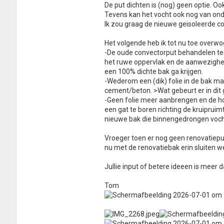
De put dichten is (nog) geen optie. Ook
Tevens kan het vocht ook nog van on
Ik zou graag de nieuwe geisoleerde 
Het volgende heb ik tot nu toe overwo
-De oude convectorput behandelen tege
het ruwe oppervlak en de aanwezigheid
een 100% dichte bak ga krijgen.
-Wederom een (dik) folie in de bak ma
cement/beton. >Wat gebeurt er in dit 
-Geen folie meer aanbrengen en de hol
een gat te boren richting de kruiprui
nieuwe bak die binnengedrongen voch
Vroeger toen er nog geen renovatiep
nu met de renovatiebak erin sluiten we 
Jullie input of betere ideeen is meer
Tom