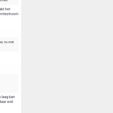
ermen.
akt het
warmtestroom
er, nu met
n laag kan
 daar wat