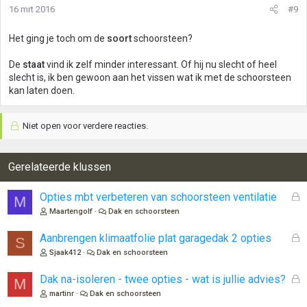
16 mrt 2016
#9
Het ging je toch om de
soort
schoorsteen?
De
staat
vind ik zelf minder interessant. Of hij nu slecht of heel
slecht is, ik ben gewoon aan het vissen wat ik met de schoorsteen
kan laten doen.
Niet open voor verdere reacties.
Gerelateerde klussen
G
Opties mbt verbeteren van schoorsteen ventilatie
M
e
Maartengolf
Dak en schoorsteen
s
l
G
Aanbrengen klimaatfolie plat garagedak 2 opties
S
o
e
Sjaak412
Dak en schoorsteen
t
s
e
l
G
Dak na-isoleren - twee opties - wat is jullie advies?
M
n
o
e
martinr
Dak en schoorsteen
t
s