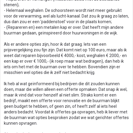
stenen);
- Helemaal weghalen. De schoorsteen wordt niet meer gebruikt
voor de verwarming, wel als lucht-kanaal. Dat zou ik graag zo laten,
dus dan zou er een 'paddenstoel' voor in de plaats komen;
- (Repareren en) een metalen kap er over. Dat heeft mijn andere
buurman gedaan, geïnspireerd door huurwoningen in de wijk.
Als er andere opties zijn, hoor ik dat graag. Iets van een
prijsvergelijking zou fijn zijn. Dat komt niet op 100 euro, maar als ik
weet dat reparen bijvoorbeeld € 4000,- kost, weghalen € 2000,- en
een kap er over € 1000,- (ik roep maar wat bedragen), dan heb ik
iets om het met de buurman over te hebben. Bovendien zijn er
misschien wel opties die ik zelf niet bedacht krijg.
Ik heb al wat geïnformeerd bij bedrijven die dit zouden kunnen
doen, maar die willen alleen een offerte opmaken. Dat snap ik wel,
maar ik vind dat voor henzelf al niet slim. Straks komt er een
bedrijf, maakt een offerte voor renovatie en de buurman blijkt
geen budget te hebben, of geen zin, of heeft zelf al iets heel
anders bedacht. Voordat ik offertes ga opvragen, heb ik liever met
de buurman wat opties besproken zodat we wat gerichter offertes
kunnen opvragen.