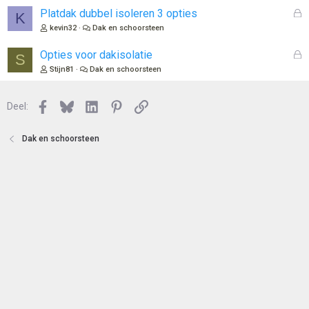
e
l
G
Platdak dubbel isoleren 3 opties
K
n
o
e
kevin32
Dak en schoorsteen
t
s
e
l
G
Opties voor dakisolatie
S
n
o
e
Stijn81
Dak en schoorsteen
t
s
e
l
n
Facebook
Bluesky
LinkedIn
Pinterest
Link
o
Deel:
t
e
Dak en schoorsteen
n