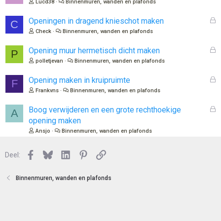
Lucd38
Binnenmuren, wanden en plafonds
s
l
G
Openingen in dragend knieschot maken
C
o
e
Check
Binnenmuren, wanden en plafonds
t
s
e
l
G
Opening muur hermetisch dicht maken
P
n
o
e
polletjevan
Binnenmuren, wanden en plafonds
t
s
e
l
G
Opening maken in kruipruimte
F
n
o
e
Frankvns
Binnenmuren, wanden en plafonds
t
s
e
l
G
Boog verwijderen en een grote rechthoekige
A
n
o
e
opening maken
t
s
Ansjo
Binnenmuren, wanden en plafonds
e
l
n
o
Facebook
Bluesky
LinkedIn
Pinterest
Link
Deel:
t
e
n
Binnenmuren, wanden en plafonds