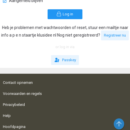
Aangemeld blijven
Log in
Heb je problemen met wachtwoorden of reset, stuur een mailtje naar
info a p e n staartje klusidee nl Nog niet geregistreerd?
Registreer nu
or log in via
Passkey
Contact opnemen
Voorwaarden en regels
Privacybeleid
Help
Bo
Hoofdpagina