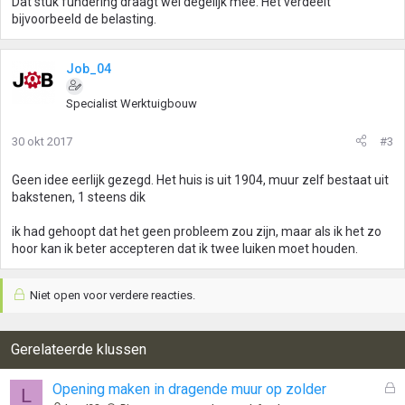
Dat stuk fundering draagt wel degelijk mee. Het verdeelt
bijvoorbeeld de belasting.
Job_04
Specialist Werktuigbouw
30 okt 2017
#3
Geen idee eerlijk gezegd. Het huis is uit 1904, muur zelf bestaat uit
bakstenen, 1 steens dik
ik had gehoopt dat het geen probleem zou zijn, maar als ik het zo
hoor kan ik beter accepteren dat ik twee luiken moet houden.
Niet open voor verdere reacties.
Gerelateerde klussen
G
Opening maken in dragende muur op zolder
L
e