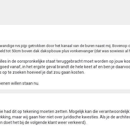
lwandige rvs pijp getrokken door het kanaal van de buren naast mij. Bovenop 
eld tot 50cm boven dak dakopbouw plus vonkenvanger (dat was sowieso al h
 alles in de oorspronkelijke staat teruggebracht moet worden op jouw ko
 goed vanaf, in het ergste geval brandt de hele keet af en ben je daarvo
ens op te zoeken hoeveel je dat zou gaan kosten.
oenen willen staan nu.
ie had dit op tekening moeten zetten. Mogelijk kan die verantwoordelijk
ing, maar wij gaan hier niet over juridische kwesties. Als je de architec
(en doet het bij de volgende klant weer verkeerd).