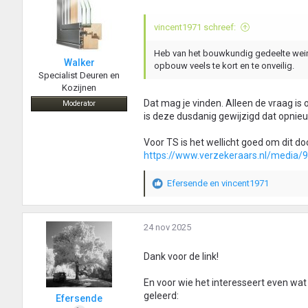
vincent1971 schreef:
Heb van het bouwkundig gedeelte weinig
Walker
opbouw veels te kort en te onveilig.
Specialist Deuren en
Kozijnen
Dat mag je vinden. Alleen de vraag is
Moderator
is deze dusdanig gewijzigd dat opni
Voor TS is het wellicht goed om dit d
https://www.verzekeraars.nl/media/
Efersende
en
vincent1971
W
a
a
r
24 nov 2025
d
e
Dank voor de link!
r
i
En voor wie het interesseert even wat
n
geleerd:
Efersende
g