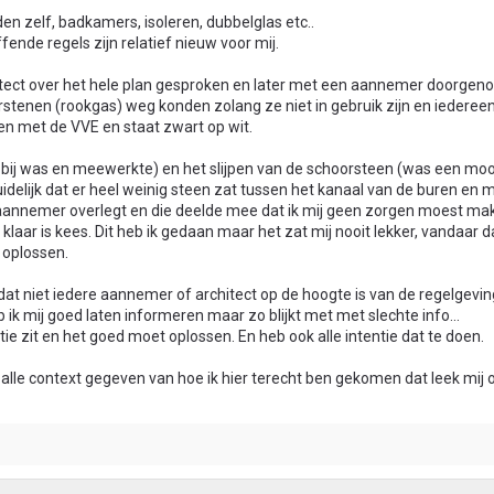
en zelf, badkamers, isoleren, dubbelglas etc..
nde regels zijn relatief nieuw voor mij.
itect over het hele plan gesproken en later met een aannemer doorgen
orstenen (rookgas) weg konden zolang ze niet in gebruik zijn en iederee
en met de VVE en staat zwart op wit.
bij was en meewerkte) en het slijpen van de schoorsteen (was een mooi
idelijk dat er heel weinig steen zat tussen het kanaal van de buren en m
aannemer overlegt en die deelde mee dat ik mij geen zorgen moest ma
laar is kees. Dit heb ik gedaan maar het zat mij nooit lekker, vandaar da
 oplossen.
 dat niet iedere aannemer of architect op de hoogte is van de regelgevi
 ik mij goed laten informeren maar zo blijkt met met slechte info...
tie zit en het goed moet oplossen. En heb ook alle intentie dat te doen.
t alle context gegeven van hoe ik hier terecht ben gekomen dat leek mij 