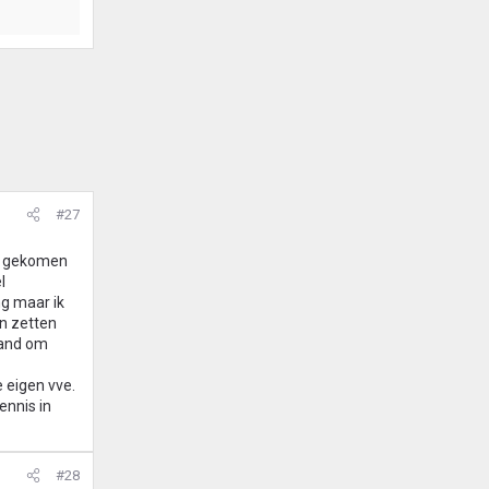
#27
um gekomen
l
ng maar ik
in zetten
rand om
e eigen vve.
ennis in
#28