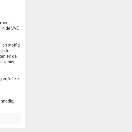
omen.
n in de VVE
 en stoffig
ijn te
ken en de
t ik hier
ng en/of ze
onnodig,