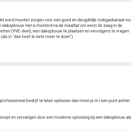
t werd moeten zorgen voor een goed en deugdelijk rookgaskanaal voo
n dakopbouw. Het is mosterd na de maaltijd om eerst de zaag in de
tten (VVE-deel), een dakopbouw te plaatsen en vervolgens te vragen: I
ls in "dan hoef ik niets meer te doen").
 professioneel bedrijf te laten oplossen dan moet je m.i een punt achter 
esloopt en vervangen door een moderne oplossing bij een dakopbouw als 