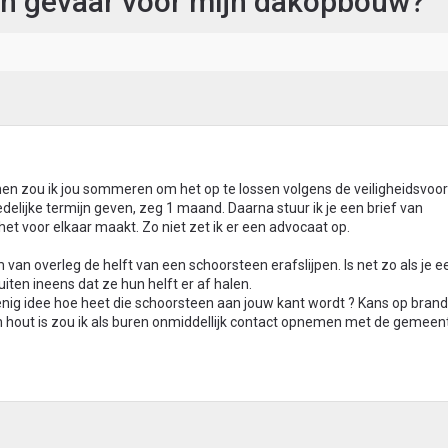
en gevaar voor mijn dakopbouw?
onen zou ik jou sommeren om het op te lossen volgens de veiligheidsvoor
redelijke termijn geven, zeg 1 maand. Daarna stuur ik je een brief van
e het voor elkaar maakt. Zo niet zet ik er een advocaat op.
van overleg de helft van een schoorsteen erafslijpen. Is net zo als je 
iten ineens dat ze hun helft er af halen.
enig idee hoe heet die schoorsteen aan jouw kant wordt ? Kans op bran
n hout is zou ik als buren onmiddellijk contact opnemen met de gemeent