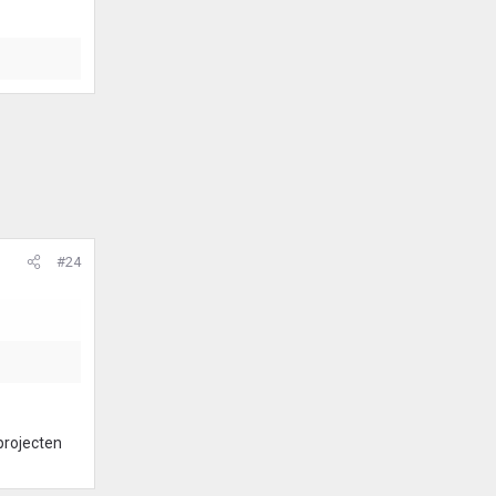
#24
projecten