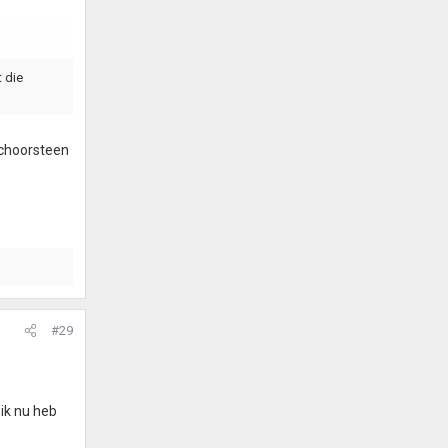
 die
schoorsteen
#29
 ik nu heb