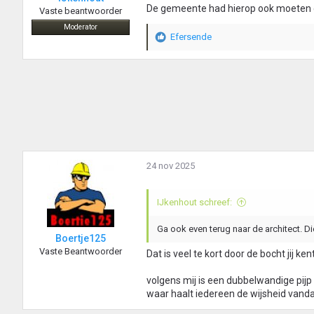
De gemeente had hierop ook moeten con
Vaste beantwoorder
Moderator
Efersende
W
a
a
r
d
e
r
i
n
g
24 nov 2025
e
n
:
IJkenhout schreef:
Ga ook even terug naar de architect. D
Boertje125
Vaste Beantwoorder
Dat is veel te kort door de bocht jij k
volgens mij is een dubbelwandige pijp
waar haalt iedereen de wijsheid vanda