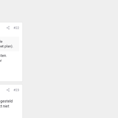
#22
de
et plan).
sten.
or
#23
 gesteld
t niet