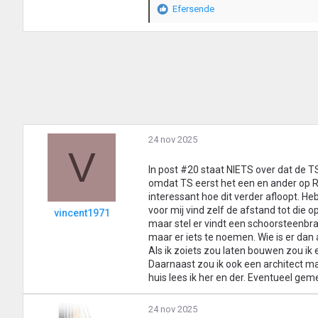
Efersende
W
a
a
r
d
e
r
i
n
g
24 nov 2025
e
V
n
:
In post #20 staat NIETS over dat de T
omdat TS eerst het een en ander op Re
interessant hoe dit verder afloopt. H
voor mij vind zelf de afstand tot die 
vincent1971
maar stel er vindt een schoorsteenbra
maar er iets te noemen. Wie is er dan 
Als ik zoiets zou laten bouwen zou ik 
Daarnaast zou ik ook een architect maa
huis lees ik her en der. Eventueel gem
24 nov 2025