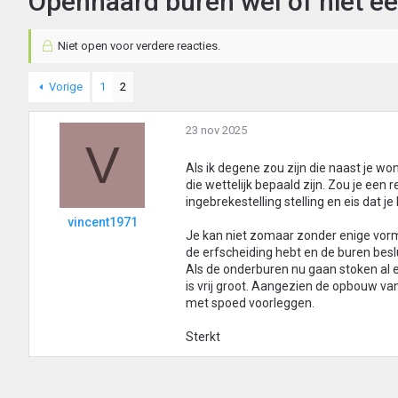
Openhaard buren wel of niet e
Niet open voor verdere reacties.
Vorige
1
2
23 nov 2025
V
Als ik degene zou zijn die naast je w
die wettelijk bepaald zijn. Zou je een 
ingebrekestelling stelling en eis dat j
vincent1971
Je kan niet zomaar zonder enige vorm 
de erfscheiding hebt en de buren beslu
Als de onderburen nu gaan stoken al 
is vrij groot. Aangezien de opbouw va
met spoed voorleggen.
Sterkt