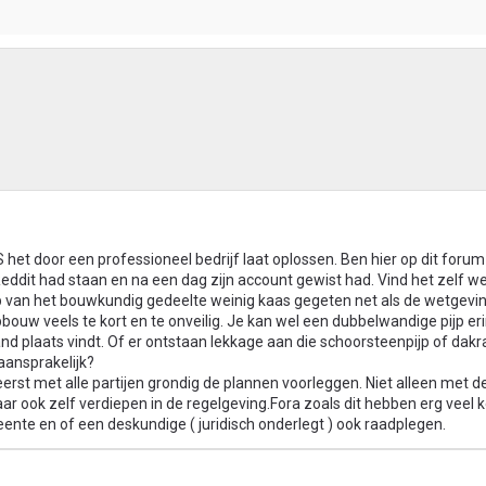
S het door een professioneel bedrijf laat oplossen. Ben hier op dit for
ddit had staan en na een dag zijn account gewist had. Vind het zelf we
eb van het bouwkundig gedeelte weinig kaas gegeten net als de wetgevi
opbouw veels te kort en te onveilig. Je kan wel een dubbelwandige pijp er
nd plaats vindt. Of er ontstaan lekkage aan die schoorsteenpijp of dak
aansprakelijk?
eerst met alle partijen grondig de plannen voorleggen. Niet alleen met d
r ook zelf verdiepen in de regelgeving.Fora zoals dit hebben erg veel k
eente en of een deskundige ( juridisch onderlegt ) ook raadplegen.