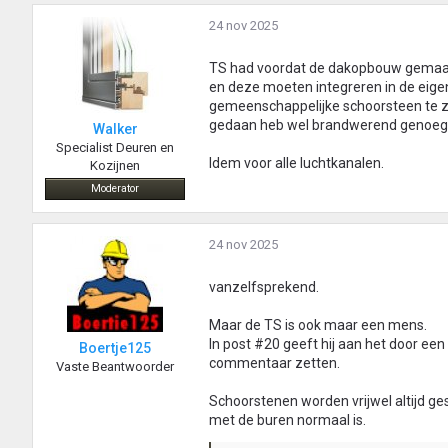
24 nov 2025
TS had voordat de dakopbouw gemaak
en deze moeten integreren in de eige
gemeenschappelijke schoorsteen te ze
gedaan heb wel brandwerend genoeg (a
Walker
Specialist Deuren en
Idem voor alle luchtkanalen.
Kozijnen
Moderator
24 nov 2025
vanzelfsprekend.
Maar de TS is ook maar een mens.
In post #20 geeft hij aan het door een
Boertje125
commentaar zetten.
Vaste Beantwoorder
Schoorstenen worden vrijwel altijd g
met de buren normaal is.