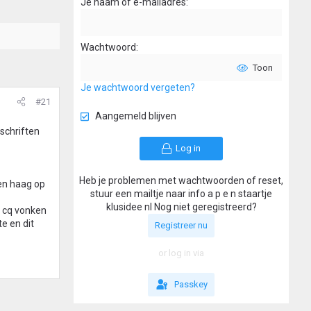
Je naam of e-mailadres
Wachtwoord
Toon
Je wachtwoord vergeten?
#21
Aangemeld blijven
schriften
Log in
Heb je problemen met wachtwoorden of reset,
een haag op
stuur een mailtje naar info a p e n staartje
klusidee nl Nog niet geregistreerd?
d cq vonken
e en dit
Registreer nu
or log in via
Passkey