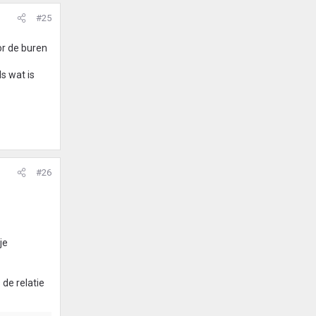
#25
r de buren
s wat is
#26
je
de relatie