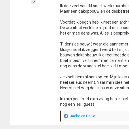
e
Ik doe veel van dit soort werkzaamhed
n
Maar een dakopbouw en de desbetreffe
:
Voordat ik begon heb ik met een arch
De architect vertelde mij dat de scho
het er mee eens was. Alles is besprok
Tijdens de bouw ( waar die aannemer 
klusje moet ik zeggen) werd het mij du
bouwen dakopbouw. Ik direct met de 
boel moest 'vertinnen' met cement en k
nog eens de vraag stel hoe ik dit moet
Je voelt hem al aankomen: Mijn les is
heel serieus neemt. Naar mijn idee heb
Neemt niet weg dat ik nu in deze situa
In mijn post met mijn vraag heb ik nie
nog een les I guess.
Jackd
en
DaKo
W
a
a