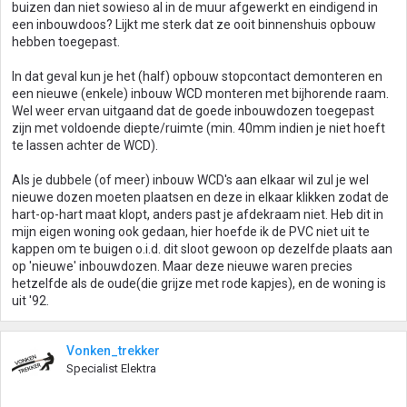
buizen dan niet sowieso al in de muur afgewerkt en eindigend in
een inbouwdoos? Lijkt me sterk dat ze ooit binnenshuis opbouw
hebben toegepast.
In dat geval kun je het (half) opbouw stopcontact demonteren en
een nieuwe (enkele) inbouw WCD monteren met bijhorende raam.
Wel weer ervan uitgaand dat de goede inbouwdozen toegepast
zijn met voldoende diepte/ruimte (min. 40mm indien je niet hoeft
te lassen achter de WCD).
Als je dubbele (of meer) inbouw WCD's aan elkaar wil zul je wel
nieuwe dozen moeten plaatsen en deze in elkaar klikken zodat de
hart-op-hart maat klopt, anders past je afdekraam niet. Heb dit in
mijn eigen woning ook gedaan, hier hoefde ik de PVC niet uit te
kappen om te buigen o.i.d. dit sloot gewoon op dezelfde plaats aan
op 'nieuwe' inbouwdozen. Maar deze nieuwe waren precies
hetzelfde als de oude(die grijze met rode kapjes), en de woning is
uit '92.
Vonken_trekker
Specialist Elektra