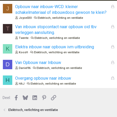
G
Opbouw naar inbouw-WCD: kleiner
J
e
schakelmateriaal of inbouwdoos gewoon te klein?
s
Joyce030
Elektrisch, verlichting en ventilatie
l
o
G
Van inbouw stopcontact naar opbouw oid tbv
T
t
e
verleggen aansluiting.
e
s
Twente
Elektrisch, verlichting en ventilatie
n
l
o
G
Elektra inbouw naar opbouw ivm uitbreiding
K
t
e
KoosH
Elektrisch, verlichting en ventilatie
e
s
n
l
G
Van Opbouw naar Inbouw
D
o
e
Daniel96
Elektrisch, verlichting en ventilatie
t
s
e
l
G
Overgang opbouw naar inbouw
H
n
o
e
HAJ
Elektrisch, verlichting en ventilatie
t
s
e
l
n
Facebook
Bluesky
LinkedIn
Pinterest
Link
o
Deel:
t
e
Elektrisch, verlichting en ventilatie
n