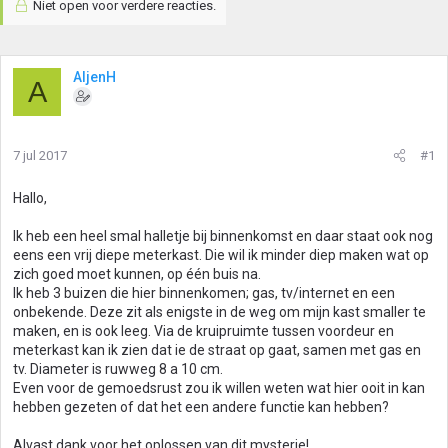
Niet open voor verdere reacties.
AljenH
A
7 jul 2017
#1
Hallo,
Ik heb een heel smal halletje bij binnenkomst en daar staat ook nog
eens een vrij diepe meterkast. Die wil ik minder diep maken wat op
zich goed moet kunnen, op één buis na.
Ik heb 3 buizen die hier binnenkomen; gas, tv/internet en een
onbekende. Deze zit als enigste in de weg om mijn kast smaller te
maken, en is ook leeg. Via de kruipruimte tussen voordeur en
meterkast kan ik zien dat ie de straat op gaat, samen met gas en
tv. Diameter is ruwweg 8 a 10 cm.
Even voor de gemoedsrust zou ik willen weten wat hier ooit in kan
hebben gezeten of dat het een andere functie kan hebben?
Alvast dank voor het oplossen van dit mysterie!