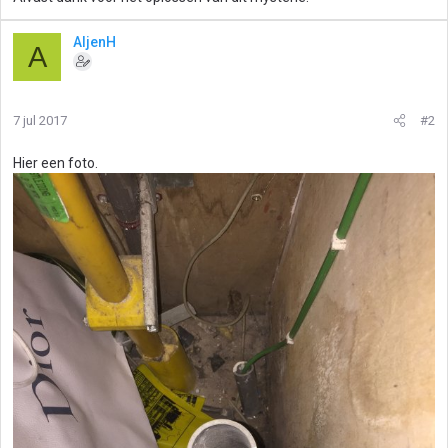
AljenH
A
7 jul 2017
#2
Hier een foto.