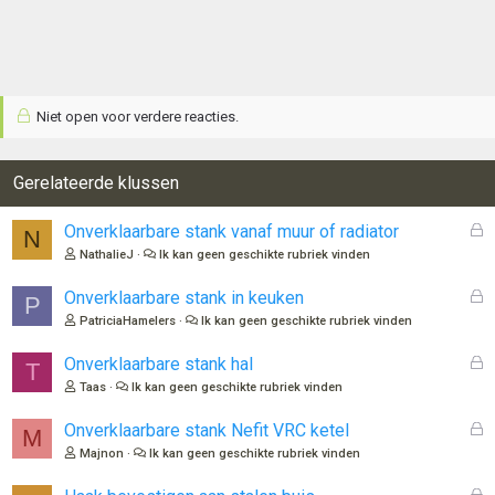
Niet open voor verdere reacties.
Gerelateerde klussen
G
Onverklaarbare stank vanaf muur of radiator
N
e
NathalieJ
Ik kan geen geschikte rubriek vinden
s
l
G
Onverklaarbare stank in keuken
P
o
e
PatriciaHamelers
Ik kan geen geschikte rubriek vinden
t
s
e
l
G
Onverklaarbare stank hal
T
n
o
e
Taas
Ik kan geen geschikte rubriek vinden
t
s
e
l
G
Onverklaarbare stank Nefit VRC ketel
M
n
o
e
Majnon
Ik kan geen geschikte rubriek vinden
t
s
e
l
G