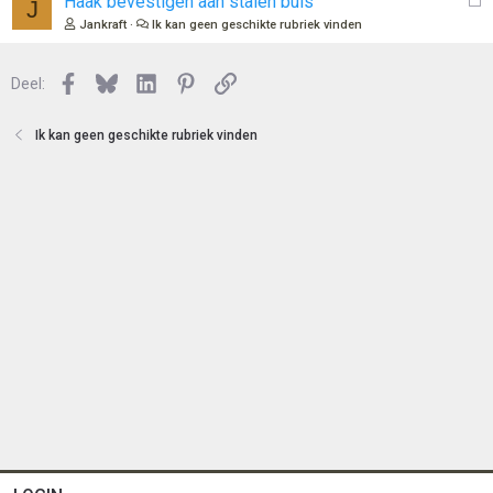
Haak bevestigen aan stalen buis
J
n
o
e
Jankraft
Ik kan geen geschikte rubriek vinden
t
s
e
l
n
Facebook
Bluesky
LinkedIn
Pinterest
Link
o
Deel:
t
e
Ik kan geen geschikte rubriek vinden
n