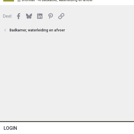
snormax
Badkamer, waterleiding en afvoer
Facebook
Bluesky
LinkedIn
Pinterest
Link
Deel:
Badkamer, waterleiding en afvoer
LOGIN