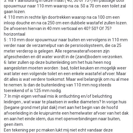
3: via Y aansluiting in deze maat ( 40, 50 of 75?) en passage door
spouwmuur naar 110 mm waarop na ca. 50 a 70 cm een toilet zal
gaan lozen.
4: 110 mm in rechte lijn doortrekken waarop na ca 100 cm een
inloop douche en na ca 250 cm een dubbele wastafel zullen lozen.
De afvoeren hiervan in 40 mm verticaal en 40? 50? Of 75?
horizontaal
5 : 110 mm door spouwmuur naar buiten en vervolgens in 110 mm
verder naar de verzamelput van de persrioolsysteem, die ca 25
meter verderop is gelegen. Alle regenwaterafvoeren zijn
afgescheiden en dit water wordt in de (zand)bodem verzonken.
6: later zullen op deze buitenleiding om het huis heen nog
aangesloten moeten worden : bad, toilet keuken en mogelijk weer
wat later een volgende toilet en een enkele wastafel afvoer. Maar
dit alles is wat verdere toekomst. Maar wel belangrijk om nu al mee
te nemen. Is dan de buitenleiding van 110 mm nog steeds
toereikend of is 125 mm nodig.
7: In mijn eigen verhaal mis ik ontluchting en/of beluchting
leidingen , wat waar te plaatsen in welke diameters? In vorige huis
(begane grond met plat dak) met aan het begin van de hoofd
afvoerleiding in de kruipruimte een hemelwater afvoer van het dak
en aan het einde idem, dus met openverbindingen naar buiten,
geen item.
Een tekening per pc maken lukt mij niet echt vandaar deze