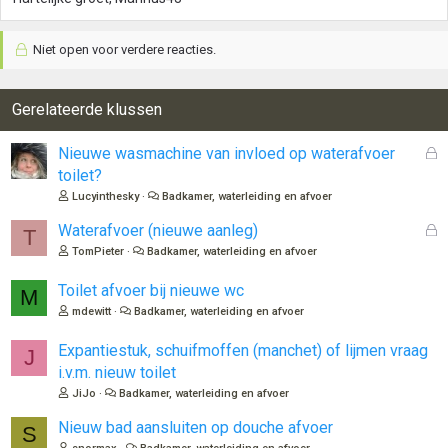
Niet open voor verdere reacties.
Gerelateerde klussen
G
Nieuwe wasmachine van invloed op waterafvoer
e
toilet?
s
Lucyinthesky
Badkamer, waterleiding en afvoer
l
o
G
Waterafvoer (nieuwe aanleg)
T
t
e
TomPieter
Badkamer, waterleiding en afvoer
e
s
n
l
Toilet afvoer bij nieuwe wc
M
o
mdewitt
Badkamer, waterleiding en afvoer
t
e
Expantiestuk, schuifmoffen (manchet) of lijmen vraag
J
n
i.v.m. nieuw toilet
JiJo
Badkamer, waterleiding en afvoer
Nieuw bad aansluiten op douche afvoer
S