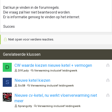
Dat kun je vinden in de forumregels.
Die vraag zal hier niet beantwoord worden.
Er is informatie genoeg te vinden op het internet.
Succes
Niet open voor verdere reacties.
Gerelateerde klussen
G
CW waarde kiezen nieuwe ketel + vermogen
D
e
DIYLady
Verwarming inclusief leidingwerk
s
l
G
Nieuwe ketel kiezen
S
o
e
Sic58
Verwarming inclusief leidingwerk
t
s
e
l
G
Nieuwe cv-ketel, nu werkt vloerverwarming niet
n
o
e
meer
t
s
Sprangcity
Verwarming inclusief leidingwerk
e
l