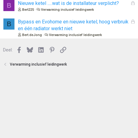
n
o
G
Nieuwe ketel .....wat is de installateur verplicht?
B
t
e
Bert225
Verwarming inclusief leidingwerk
e
s
n
l
G
Bypass en Evohome en nieuwe ketel; hoog verbruik
B
o
e
en één radiator werkt niet
t
s
Bert.deJong
Verwarming inclusief leidingwerk
e
l
n
o
Facebook
Bluesky
LinkedIn
Pinterest
Link
Deel:
t
e
n
Verwarming inclusief leidingwerk