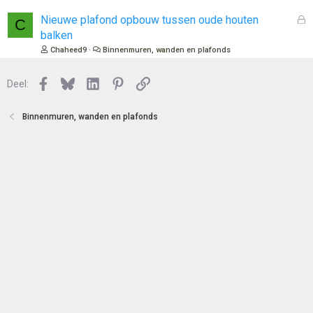
t
s
e
l
G
Nieuwe plafond opbouw tussen oude houten
C
n
o
e
balken
t
s
Chaheed9
Binnenmuren, wanden en plafonds
e
l
n
o
Facebook
Bluesky
LinkedIn
Pinterest
Link
Deel:
t
e
n
Binnenmuren, wanden en plafonds