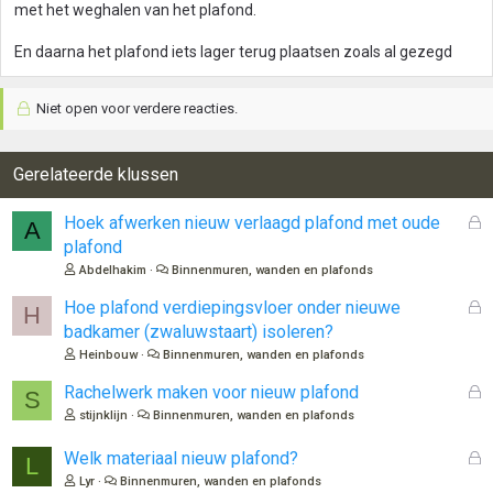
met het weghalen van het plafond.
En daarna het plafond iets lager terug plaatsen zoals al gezegd
Niet open voor verdere reacties.
Gerelateerde klussen
G
Hoek afwerken nieuw verlaagd plafond met oude
A
e
plafond
s
Abdelhakim
Binnenmuren, wanden en plafonds
l
o
G
Hoe plafond verdiepingsvloer onder nieuwe
H
t
e
badkamer (zwaluwstaart) isoleren?
e
s
Heinbouw
Binnenmuren, wanden en plafonds
n
l
o
G
Rachelwerk maken voor nieuw plafond
S
t
e
stijnklijn
Binnenmuren, wanden en plafonds
e
s
n
l
G
Welk materiaal nieuw plafond?
L
o
e
Lyr
Binnenmuren, wanden en plafonds