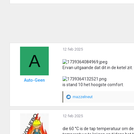
:
a
a
r
d
e
r
i
n
g
12 feb 2025
e
A
n
:
Ervan uitgaande dat dit in de ketel zit.
Auto-Geen
is stand 10 het hoogste comfort.
mazzelneut
W
a
a
r
12 feb 2025
d
e
die 60 °C is de tap temperatuur om d
r