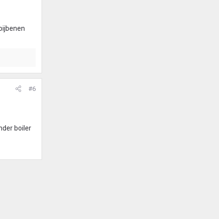
 bijbenen
#6
nder boiler