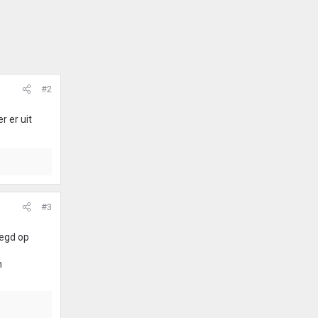
#2
 er uit
#3
legd op
n