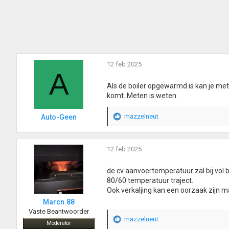
12 feb 2025
A
Als de boiler opgewarmd is kan je m
komt. Meten is weten.
mazzelneut
Auto-Geen
W
a
a
r
12 feb 2025
d
e
de cv aanvoertemperatuur zal bij vol b
r
80/60 temperatuur traject.
i
Ook verkaljing kan een oorzaak zijn ma
n
Marcn.88
g
Vaste Beantwoorder
e
mazzelneut
n
W
Moderator