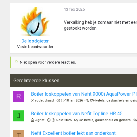
13 feb 2025
Verkalking heb je zomaar niet met een i
gestookt worden.
De loodgieter
Vaste beantwoorder
Niet open voor verdere reacties.
Gerelateerde klussen
Boiler loskoppelen van Nefit 9000i AquaPower P
R
rode_draad
10 jan 2026
CV-ketels, gaskachels en gei
Boiler loskoppelen van Nefit Topline HR 45
J
Jgriet
6 okt 2025
CV-ketels, gaskachels en geisers
Nefit Excellent boiler lekt aan onderkant.
T