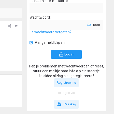
Je naam of e-mailadres
Wachtwoord
Toon
#1
Je wachtwoord vergeten?
Aangemeld blijven
Log in
.
Heb je problemen met wachtwoorden of reset,
stuur een mailtje naar info a p e n staartje
klusidee nl Nog niet geregistreerd?
Registreer nu
or log in via
Passkey