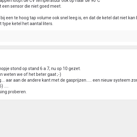
 tappen loopt de CV temperatuur ook op naar de 90°C
met een sensor die niet goed meet.
r bij een te hoog tap volume ook snel leeg is, en dat de ketel dat niet kan
 type ketel het aantal liters.
nopje stond op stand 6 a 7, nu op 10 gezet.
 weten we of het beter gaat ;-)
g.... aar aan de andere kant met de gasprijzen...... een nieuw systeem zo
.....
sing proberen.