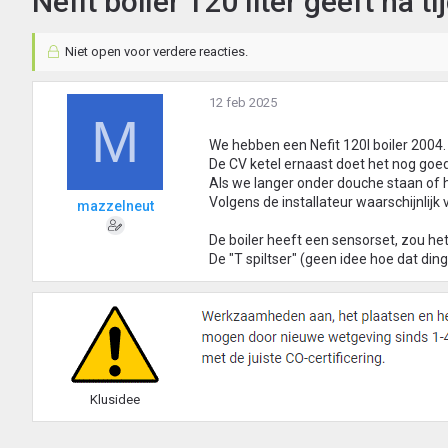
Nefit boiler 120 liter geeft na t
Niet open voor verdere reacties.
12 feb 2025
M
We hebben een Nefit 120l boiler 2004.
De CV ketel ernaast doet het nog goed
Als we langer onder douche staan of h
Volgens de installateur waarschijnlijk 
mazzelneut
De boiler heeft een sensorset, zou het
De "T spiltser" (geen idee hoe dat ding
Klusidee