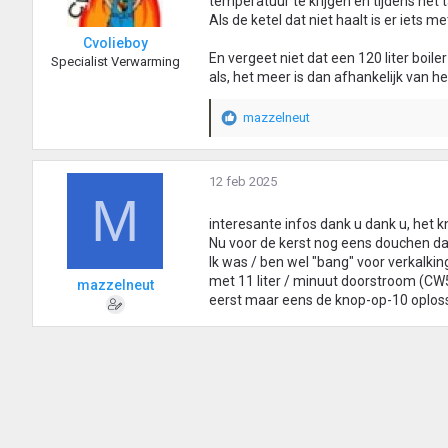
temperatuur te krijgen en tijdens het
i
Als de ketel dat niet haalt is er iets 
n
Cvolieboy
g
En vergeet niet dat een 120 liter boile
Specialist Verwarming
e
als, het meer is dan afhankelijk van het
n
:
mazzelneut
W
a
a
r
12 feb 2025
M
d
e
interesante infos dank u dank u, het k
r
Nu voor de kerst nog eens douchen dan
i
Ik was / ben wel "bang" voor verkalkin
n
met 11 liter / minuut doorstroom (CW5) 
mazzelneut
g
eerst maar eens de knop-op-10 oplos
e
n
: