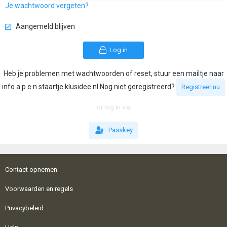
Je wachtwoord vergeten?
Aangemeld blijven
Log in
Heb je problemen met wachtwoorden of reset, stuur een mailtje naar
info a p e n staartje klusidee nl Nog niet geregistreerd?
Registreer nu
or log in via
Passkey
Contact opnemen
Voorwaarden en regels
Privacybeleid