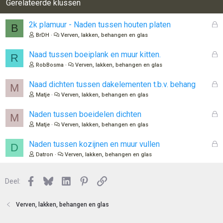
Gerelateerde klussen
G
2k plamuur - Naden tussen houten platen
B
e
BrDH
Verven, lakken, behangen en glas
s
l
G
Naad tussen boeiplank en muur kitten.
R
o
e
RobBosma
Verven, lakken, behangen en glas
t
s
e
l
G
Naad dichten tussen dakelementen t.b.v. behang
M
n
o
e
Matje
Verven, lakken, behangen en glas
t
s
e
l
G
Naden tussen boeidelen dichten
M
n
o
e
Matje
Verven, lakken, behangen en glas
t
s
e
l
G
Naden tussen kozijnen en muur vullen
D
n
o
e
Datron
Verven, lakken, behangen en glas
t
s
e
l
n
Facebook
Bluesky
LinkedIn
Pinterest
Link
o
Deel:
t
e
Verven, lakken, behangen en glas
n