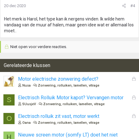
20 dec 2020
#4
Het merk is Harol, het type kan ik nergens vinden. Ik wilde hem
vandaag van de muur af halen, maar geen idee wat er allemaal los
moet..
Niet open voor verdere reacties.
Gerelateerde klussen
G
Motor electrische zonwering defect?
e
Nusa
Zonwering, rolluiken, lamellen, vitrage
s
l
G
Electrisch Rolluik Motor kapot? Vervangen motor
S
o
e
SUusjeV
Zonwering, rolluiken, lamellen, vitrage
t
s
e
l
G
Electrisch rolluik zit vast, motor werkt
O
n
o
e
Oana
Zonwering, rolluiken, lamellen, vitrage
t
s
e
l
Nieuwe screen motor (somfy LT) doet het niet
H
n