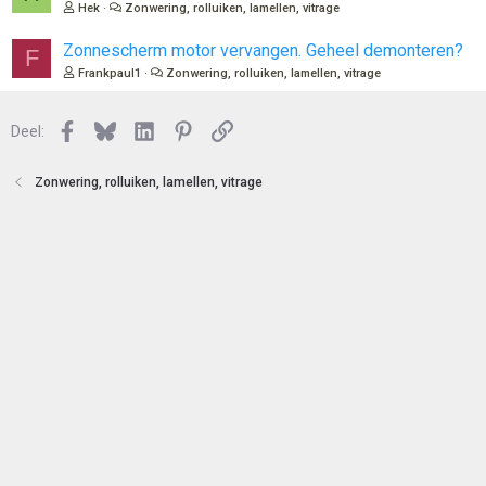
o
Hek
Zonwering, rolluiken, lamellen, vitrage
t
e
Zonnescherm motor vervangen. Geheel demonteren?
F
n
Frankpaul1
Zonwering, rolluiken, lamellen, vitrage
Facebook
Bluesky
LinkedIn
Pinterest
Link
Deel:
Zonwering, rolluiken, lamellen, vitrage