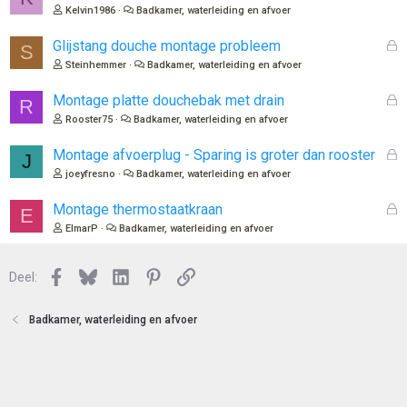
e
Kelvin1986
Badkamer, waterleiding en afvoer
s
l
G
Glijstang douche montage probleem
S
o
e
Steinhemmer
Badkamer, waterleiding en afvoer
t
s
e
l
G
Montage platte douchebak met drain
R
n
o
e
Rooster75
Badkamer, waterleiding en afvoer
t
s
e
l
G
Montage afvoerplug - Sparing is groter dan rooster
J
n
o
e
joeyfresno
Badkamer, waterleiding en afvoer
t
s
e
l
G
Montage thermostaatkraan
E
n
o
e
ElmarP
Badkamer, waterleiding en afvoer
t
s
e
l
n
Facebook
Bluesky
LinkedIn
Pinterest
Link
o
Deel:
t
e
Badkamer, waterleiding en afvoer
n