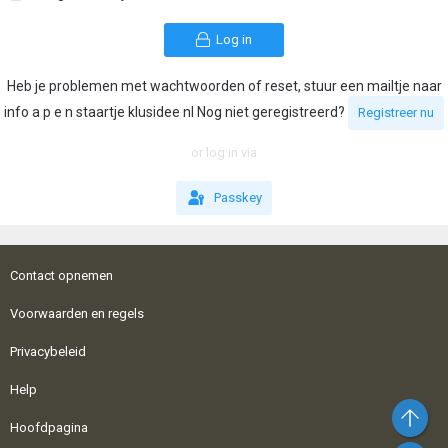
Log in
Heb je problemen met wachtwoorden of reset, stuur een mailtje naar
info a p e n staartje klusidee nl Nog niet geregistreerd?
Registreer nu
or log in via
Passkey
Contact opnemen
Voorwaarden en regels
Privacybeleid
Help
Bo
Hoofdpagina