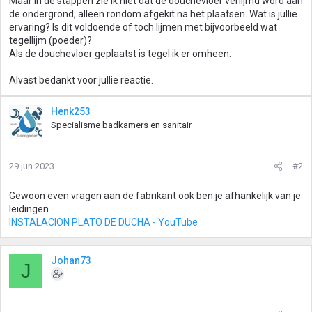
Maar in de stappen zie ik niet dat de douchevloer verlijmd word aan
de ondergrond, alleen rondom afgekit na het plaatsen. Wat is jullie
ervaring? Is dit voldoende of toch lijmen met bijvoorbeeld wat
tegellijm (poeder)?
Als de douchevloer geplaatst is tegel ik er omheen.
Alvast bedankt voor jullie reactie.
Henk253
Specialisme badkamers en sanitair
29 jun 2023
#2
Gewoon even vragen aan de fabrikant ook ben je afhankelijk van je
leidingen
INSTALACION PLATO DE DUCHA - YouTube
Johan73
J