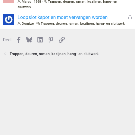
t
e
Marco_1968
Trappen, deuren, ramen, kozijnen, hang- en
e
s
sluitwerk
n
l
G
Loopslot kapot en moet vervangen worden.
o
e
t
Domize
Trappen, deuren, ramen, kozijnen, hang- en sluitwerk
s
e
l
n
Facebook
Bluesky
LinkedIn
Pinterest
Link
o
Deel:
t
e
Trappen, deuren, ramen, kozijnen, hang- en sluitwerk
n