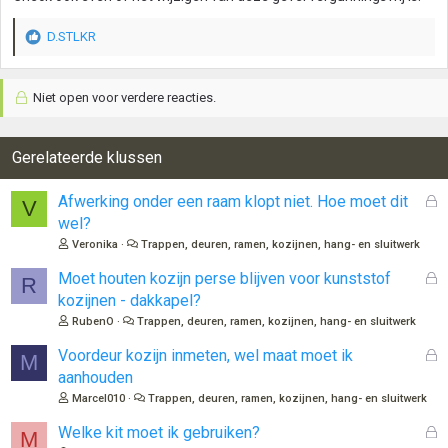
D.STLKR
W
a
a
Niet open voor verdere reacties.
r
d
e
r
Gerelateerde klussen
i
n
G
Afwerking onder een raam klopt niet. Hoe moet dit
V
g
e
wel?
e
s
n
Veronika
Trappen, deuren, ramen, kozijnen, hang- en sluitwerk
l
:
o
G
Moet houten kozijn perse blijven voor kunststof
R
t
e
kozijnen - dakkapel?
e
s
RubenO
Trappen, deuren, ramen, kozijnen, hang- en sluitwerk
n
l
o
G
Voordeur kozijn inmeten, wel maat moet ik
M
t
e
aanhouden
e
s
Marcel010
Trappen, deuren, ramen, kozijnen, hang- en sluitwerk
n
l
o
G
Welke kit moet ik gebruiken?
M