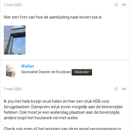
i
7 mei 2023
#3
n
g
Hier een foto van hoe de aansluiting naar boven toe is.
e
n
:
Walker
Specialist Deuren en Kozijnen
Moderator
7 mei 2023
#4
Ik zou het hele kozijn eruit halen en hier een stuk HSB voor
terugplaatsen. Damprem wil je zover mogelijk aan de binnenzijde
hebben. Ook moet je een waterslag plaatsen aan de bovenzijde,
anders loopt het houtwerk vol met water.
Check ook even of het wijzigen van deze gevel vergunningsvrij is.