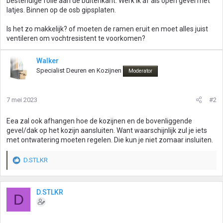
bestendige folie aan de buitenkant. Werk ik af als open gevel met
latjes. Binnen op de osb gipsplaten.
Is het zo makkelijk? of moeten de ramen eruit en moet alles juist
ventileren om vochtresistent te voorkomen?
Walker
Specialist Deuren en Kozijnen
Moderator
7 mei 2023
#2
Eea zal ook afhangen hoe de kozijnen en de bovenliggende
gevel/dak op het kozijn aansluiten. Want waarschijnlijk zul je iets
met ontwatering moeten regelen. Die kun je niet zomaar insluiten.
D.STLKR
W
a
a
r
D.STLKR
D
d
e
r