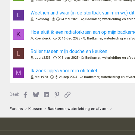
Weet iemand waar (in de stortbak van mijn wc) di
L
lovesong
24 mei 2026
Badkamer, waterleiding en afvoe
Hoe sluit ik een radiatorkraan aan op mijn badkame
K
Koenbrick
16 dec 2025
Badkamer, waterleiding en afv
Boiler tussen mijn douche en keuken
L
Louis3233
3 sep 2025
Badkamer, waterleiding en afvoe
Ik zoek lipjes voor mijn oli toilet
M
Mai1970
26 sep 2024
Badkamer, waterleiding en afvoe
Facebook
Bluesky
LinkedIn
Pinterest
Link
Deel:
Forums
Klussen
Badkamer, waterleiding en afvoer