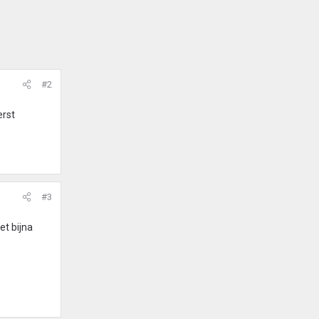
#2
erst
#3
et bijna