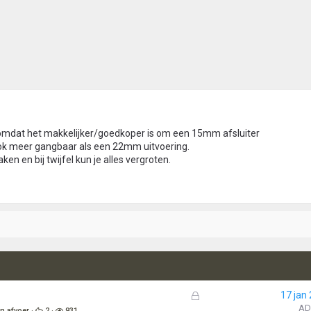
 omdat het makkelijker/goedkoper is om een 15mm afsluiter
 ook meer gangbaar als een 22mm uitvoering.
en en bij twijfel kun je alles vergroten.
G
17 jan
e
AD
n afvoer
2
931