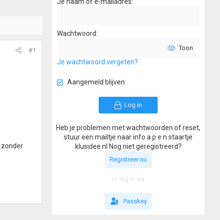
Je naam of e-mailadres
Wachtwoord
Toon
#1
Je wachtwoord vergeten?
Aangemeld blijven
Log in
Heb je problemen met wachtwoorden of reset,
stuur een mailtje naar info a p e n staartje
n zonder
klusidee nl Nog niet geregistreerd?
Registreer nu
or log in via
Passkey