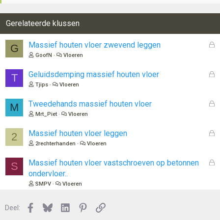
Gerelateerde klussen
G
Massief houten vloer zwevend leggen
G
e
GoofN
Vloeren
s
l
G
Geluidsdemping massief houten vloer
T
o
e
Tjips
Vloeren
t
s
e
l
G
Tweedehands massief houten vloer
M
n
o
e
Mrt_Piet
Vloeren
t
s
e
l
G
Massief houten vloer leggen
2
n
o
e
2rechterhanden
Vloeren
t
s
e
l
G
Massief houten vloer vastschroeven op betonnen
S
n
o
e
ondervloer..
t
s
SMPV
Vloeren
e
l
n
o
Facebook
Bluesky
LinkedIn
Pinterest
Link
Deel:
t
e