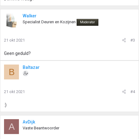
Walker
Specialist Deuren en Kozijnen
Moderator
21 okt 2021
#3
Geen geduld?
Baltazar
B
21 okt 2021
#4
:)
AvDijk
A
Vaste Beantwoorder