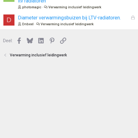
ltv radiatoren
t
s
photomagic
Verwarming inclusief leidingwerk
e
l
n
o
G
Diameter verwarmingsbuizen bij LTV-radiatoren.
D
t
e
Dnbeel
Verwarming inclusief leidingwerk
e
s
n
l
Facebook
Bluesky
LinkedIn
Pinterest
Link
o
Deel:
t
e
Verwarming inclusief leidingwerk
n