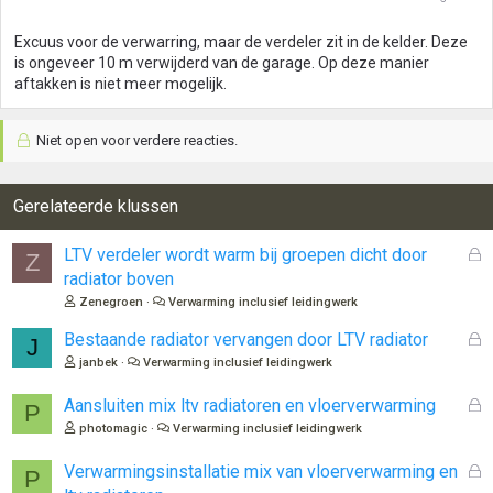
Excuus voor de verwarring, maar de verdeler zit in de kelder. Deze
is ongeveer 10 m verwijderd van de garage. Op deze manier
aftakken is niet meer mogelijk.
Niet open voor verdere reacties.
Gerelateerde klussen
G
LTV verdeler wordt warm bij groepen dicht door
Z
e
radiator boven
s
Zenegroen
Verwarming inclusief leidingwerk
l
o
G
Bestaande radiator vervangen door LTV radiator
J
t
e
janbek
Verwarming inclusief leidingwerk
e
s
n
l
G
Aansluiten mix ltv radiatoren en vloerverwarming
P
o
e
photomagic
Verwarming inclusief leidingwerk
t
s
e
l
G
Verwarmingsinstallatie mix van vloerverwarming en
P
n
o
e