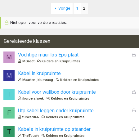
Vorige
1
2
Niet open voor verdere reacties.
Gerelateerde klussen
G
Vochtige muur los Eps plaat
M
e
MGroot
Kelders en Kruipruimtes
s
l
Kabel in kruipruimte
M
o
Maarten_klusvraag
Kelders en Kruipruimtes
t
e
G
Kabel voor wallbox door kruipruimte
I
n
e
ikorpershoek
Kelders en Kruipruimtes
s
l
G
Utp kabel leggen onder kruipruimte.
F
o
e
funcard66
Kelders en Kruipruimtes
t
s
e
l
G
Kabels in kruipruimte op staander
T
n
o
e
TheTouch
Kelders en Kruipruimtes