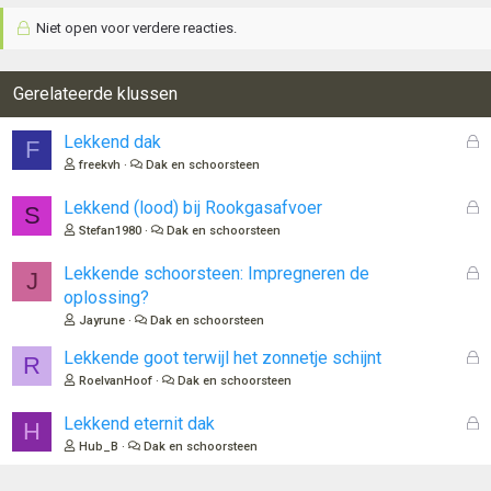
Niet open voor verdere reacties.
Gerelateerde klussen
G
Lekkend dak
F
e
freekvh
Dak en schoorsteen
s
l
G
Lekkend (lood) bij Rookgasafvoer
S
o
e
Stefan1980
Dak en schoorsteen
t
s
e
l
G
Lekkende schoorsteen: Impregneren de
J
n
o
e
oplossing?
t
s
Jayrune
Dak en schoorsteen
e
l
n
o
G
Lekkende goot terwijl het zonnetje schijnt
R
t
e
RoelvanHoof
Dak en schoorsteen
e
s
n
l
G
Lekkend eternit dak
H
o
e
Hub_B
Dak en schoorsteen
t
s
e
l