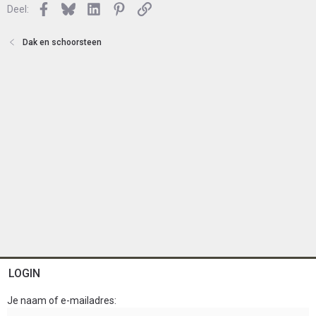
n
Facebook
Bluesky
LinkedIn
Pinterest
Link
o
Deel:
t
e
Dak en schoorsteen
n
LOGIN
Je naam of e-mailadres